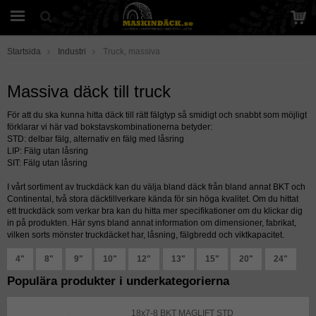
Startsida
Industri
Truck, massiva
Massiva däck till truck
För att du ska kunna hitta däck till rätt fälgtyp så smidigt och snabbt som möjligt
förklarar vi här vad bokstavskombinationerna betyder:
STD: delbar fälg, alternativ en fälg med låsring
LIP: Fälg utan låsring
SIT: Fälg utan låsring
I vårt sortiment av truckdäck kan du välja bland däck från bland annat BKT och
Continental, två stora däcktillverkare kända för sin höga kvalitet. Om du hittat
ett truckdäck som verkar bra kan du hitta mer specifikationer om du klickar dig
in på produkten. Här syns bland annat information om dimensioner, fabrikat,
vilken sorts mönster truckdäcket har, låsning, fälgbredd och viktkapacitet.
4"
8"
9"
10"
12"
13"
15"
20"
24"
Populära produkter i underkategorierna
18x7-8 BKT MAGLIFT STD