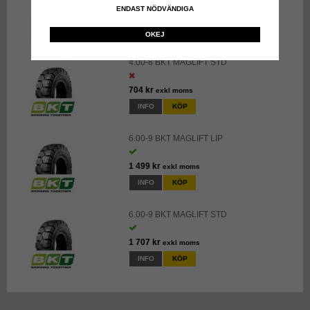
ENDAST NÖDVÄNDIGA
3 540 kr
exkl moms
INFO
KÖP
OKEJ
4.00-8 BKT MAGLIFT STD
704 kr
exkl moms
INFO
KÖP
6.00-9 BKT MAGLIFT LIP
1 499 kr
exkl moms
INFO
KÖP
6.00-9 BKT MAGLIFT STD
1 707 kr
exkl moms
INFO
KÖP