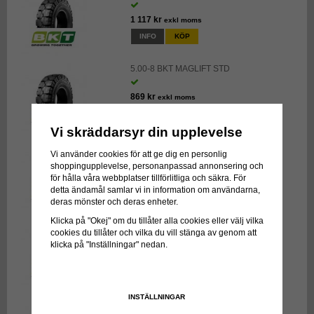
1 117 kr
exkl moms
INFO
KÖP
5.00-8 BKT MAGLIFT STD
869 kr
exkl moms
INFO
KÖP
Vi skräddarsyr din upplevelse
6.50-10 BKT MAGLIFT LIP
Vi använder cookies för att ge dig en personlig
shoppingupplevelse, personanpassad annonsering och
1 930 kr
exkl moms
för hålla våra webbplatser tillförlitliga och säkra. För
detta ändamål samlar vi in information om användarna,
INFO
KÖP
deras mönster och deras enheter.
Klicka på "Okej" om du tillåter alla cookies eller välj vilka
6.50-10 BKT MAGLIFT STD
cookies du tillåter och vilka du vill stänga av genom att
klicka på "Inställningar" nedan.
2 177 kr
exkl moms
INFO
KÖP
INSTÄLLNINGAR
8.15-15 BKT MAGLIFT STD