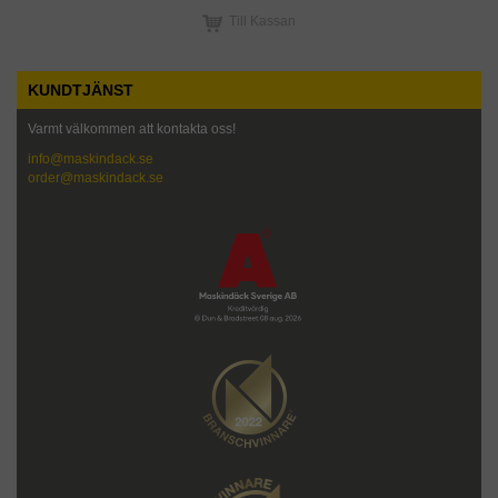
Till Kassan
KUNDTJÄNST
Varmt välkommen att kontakta oss!
info@maskindack.se
order@maskindack.se