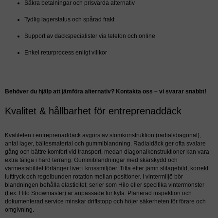
Säkra betalningar och prisvärda alternativ
Tydlig lagerstatus och spårad frakt
Support av däckspecialister via telefon och online
Enkel returprocess enligt villkor
Behöver du hjälp att jämföra alternativ? Kontakta oss – vi svarar snabbt!
Kvalitet & hållbarhet för entreprenaddäck
Kvaliteten i entreprenaddäck avgörs av stomkonstruktion (radial/diagonal),
antal lager, bältesmaterial och gummiblandning. Radialdäck ger ofta svalare
gång och bättre komfort vid transport, medan diagonalkonstruktioner kan vara
extra tåliga i hård terräng. Gummiblandningar med skärskydd och
värmestabilitet förlänger livet i krossmiljöer. Titta efter jämn slitagebild, korrekt
lufttryck och regelbunden rotation mellan positioner. I vintermiljö bör
blandningen behålla elasticitet; serier som Hilo eller specifika vintermönster
(t.ex. Hilo Snowmaster) är anpassade för kyla. Planerad inspektion och
dokumenterad service minskar driftstopp och höjer säkerheten för förare och
omgivning.