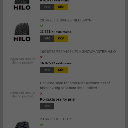
8 616 kr
exkl moms
INFO
KÖP
20.5R25 525/80R25 HILO BWYN
11 621 kr
exkl moms
INFO
KÖP
16/26/281/335/+108 L70 + SNOWMASTER HILO
16 875 kr
exkl moms
INFO
KÖP
Här visas snart fler produkter. Kontakta oss så
hjälper vi dig att ta fram det du söker!
Kontakta oss för pris!
INFO
23.5R25 HILO BDTS