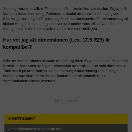
Ja, enligt våra returvillkor. För att underlätta, kontrollera dimension, fälgtyp och
lastindex innan montering. Returnera oskadat och oanvänt inom angiven
tidsram, gärna i originalförpackning. Kontakta kundservice för returunderlag så
hjälper vi dig med hantering och eventuell omleverans. Vi strävar efter en
smidig process så att din maskin snabbt kommer i drift igen.
Hur vet jag att dimensionen (t.ex. 17.5 R25) är
kompatibel?
Stäm av mot maskinens manual och befintlig däck-/fälgkombination. Säkerställ
korrekt lastindex och att fälgens dimension och profil passar vald däckstorlek.
Tänk också på arbetsmiljön: kör du ofta tungt i brant lutning kan ett högre
lastindex vara klokt. Är du osäker, kontakta oss så dubbelkollar vi
specifikationerna innan leverans.
Till Kassan
KUNDTJÄNST
Varmt välkommen att kontakta oss!