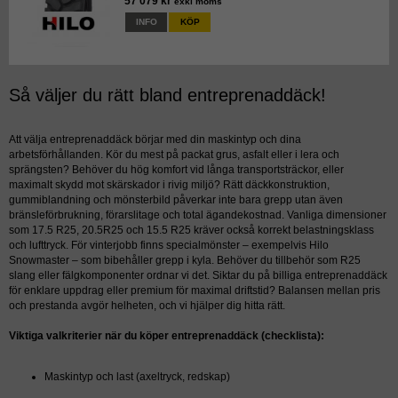
57 079 kr
exkl moms
INFO
KÖP
Så väljer du rätt bland entreprenaddäck!
Att välja entreprenaddäck börjar med din maskintyp och dina
arbetsförhållanden. Kör du mest på packat grus, asfalt eller i lera och
sprängsten? Behöver du hög komfort vid långa transportsträckor, eller
maximalt skydd mot skärskador i rivig miljö? Rätt däckkonstruktion,
gummiblandning och mönsterbild påverkar inte bara grepp utan även
bränsleförbrukning, förarslitage och total ägandekostnad. Vanliga dimensioner
som 17.5 R25, 20.5R25 och 15.5 R25 kräver också korrekt belastningsklass
och lufttryck. För vinterjobb finns specialmönster – exempelvis Hilo
Snowmaster – som bibehåller grepp i kyla. Behöver du tillbehör som R25
slang eller fälgkomponenter ordnar vi det. Siktar du på billiga entreprenaddäck
för enklare uppdrag eller premium för maximal driftstid? Balansen mellan pris
och prestanda avgör helheten, och vi hjälper dig hitta rätt.
Viktiga valkriterier när du köper entreprenaddäck (checklista):
Maskintyp och last (axeltryck, redskap)