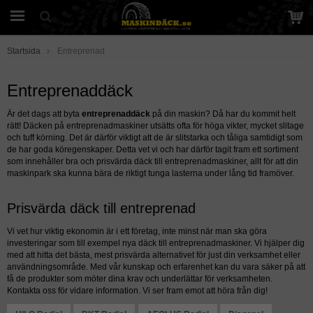
Startsida
Entreprenad
Entreprenaddäck
Är det dags att byta
entreprenaddäck
på din maskin? Då har du kommit helt
rätt! Däcken på entreprenadmaskiner utsätts ofta för höga vikter, mycket slitage
och tuff körning. Det är därför viktigt att de är slitstarka och tåliga samtidigt som
de har goda köregenskaper. Detta vet vi och har därför tagit fram ett sortiment
som innehåller bra och prisvärda däck till entreprenadmaskiner, allt för att din
maskinpark ska kunna bära de riktigt tunga lasterna under lång tid framöver.
Prisvärda däck till entreprenad
Vi vet hur viktig ekonomin är i ett företag, inte minst när man ska göra
investeringar som till exempel nya däck till entreprenadmaskiner. Vi hjälper dig
med att hitta det bästa, mest prisvärda alternativet för just din verksamhet eller
användningsområde. Med vår kunskap och erfarenhet kan du vara säker på att
få de produkter som möter dina krav och underlättar för verksamheten.
Kontakta oss för vidare information. Vi ser fram emot att höra från dig!