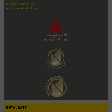
info@maskindack.se
order@maskindack.se
BETALSÄTT