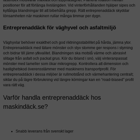
lastindex motsvarar maxlast och topphastighet. Planera rotation mellan
positioner för att förlänga livslängden. Vid vinterförhållanden hjälper sipes och
kyltåliga blandningar till att bibehålla grepp. Rätt entreprenaddäck skyddar
lönsamheten när maskinen rullar många timmar per dygn.
Entreprenaddäck för väghyvel och asfaltmiljö
Väghyvlar behöver exakthet och god riktningsstabilitet på hårda, jämna ytor.
Entreprenaddäck med tätare mönster och styv stomme ger respons i styrning
och bidrar till jämn ytkvalitet. Blandningen ska motstå värme och abrasivt
slitage från asfalt och packat grus. Kör du ibland i snö, välj vinteranpassat
mönster med lameller som ökar mikrogrepp. Kontrollera att dimension och
hastighetskod överensstämmer med maskinens transportprofil. För
entreprenaddäck i dessa miljöer är rullmotstånd och värmehantering centralt;
siktar du på lägre förbrukning vid längre körningar kan en “road-biased” profil
vara rätt väg.
Varför handla entreprenaddäck hos
maskindäck.se?
Snabb leverans från svenskt lager