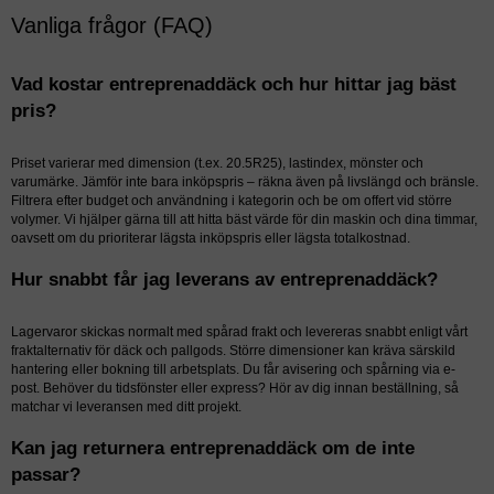
Vanliga frågor (FAQ)
Vad kostar entreprenaddäck och hur hittar jag bäst
pris?
Priset varierar med dimension (t.ex. 20.5R25), lastindex, mönster och
varumärke. Jämför inte bara inköpspris – räkna även på livslängd och bränsle.
Filtrera efter budget och användning i kategorin och be om offert vid större
volymer. Vi hjälper gärna till att hitta bäst värde för din maskin och dina timmar,
oavsett om du prioriterar lägsta inköpspris eller lägsta totalkostnad.
Hur snabbt får jag leverans av entreprenaddäck?
Lagervaror skickas normalt med spårad frakt och levereras snabbt enligt vårt
fraktalternativ för däck och pallgods. Större dimensioner kan kräva särskild
hantering eller bokning till arbetsplats. Du får avisering och spårning via e-
post. Behöver du tidsfönster eller express? Hör av dig innan beställning, så
matchar vi leveransen med ditt projekt.
Kan jag returnera entreprenaddäck om de inte
passar?