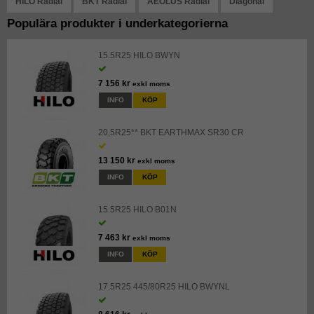
HILO Radial
BKT Radial
AEOLUS Radial
Diagonal
Populära produkter i underkategorierna
15.5R25 HILO BWYN
7 156 kr
exkl moms
INFO
KÖP
20,5R25** BKT EARTHMAX SR30 CR
13 150 kr
exkl moms
INFO
KÖP
15.5R25 HILO B01N
7 463 kr
exkl moms
INFO
KÖP
17.5R25 445/80R25 HILO BWYNL