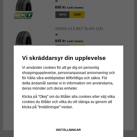
690 kr
exkl moms
INFO
KÖP
200/60-14.5 BKT SL441 (14)
845 kr
exkl moms
INFO
KÖP
Vi skräddarsyr din upplevelse
250/65-14.5 BKT RIB774 (12)
Vi använder cookies för att ge dig en personlig
shoppingupplevelse, personanpassad annonsering och
1 221 kr
exkl moms
för hålla våra webbplatser tillförlitliga och säkra. För
INFO
KÖP
detta ändamål samlar vi in information om användarna,
deras mönster och deras enheter.
250/65-14.5 BKT RIB774 (14)
Klicka på "Okej" om du tillåter alla cookies eller välj vilka
cookies du tillåter och vilka du vill stänga av genom att
klicka på "Inställningar" nedan.
1 342 kr
exkl moms
INFO
KÖP
INSTÄLLNINGAR