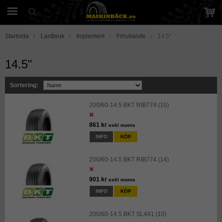
Startsida
Lantbruk
Implement
Frirullande
14.5"
14.5"
Sortering:
200/60-14.5 BKT RIB774 (10)
861 kr
exkl moms
INFO
KÖP
200/60-14.5 BKT RIB774 (14)
901 kr
exkl moms
INFO
KÖP
200/60-14.5 BKT SL441 (10)