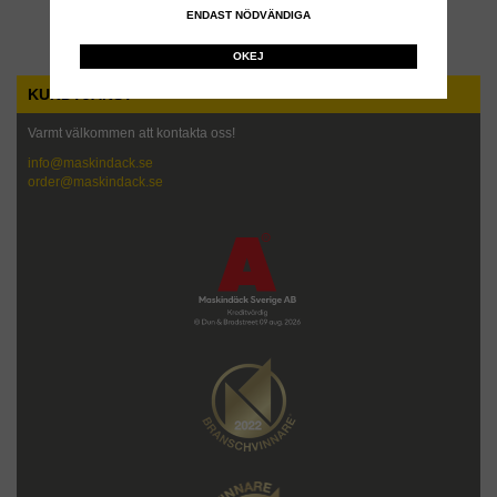
ENDAST NÖDVÄNDIGA
Till Kassan
OKEJ
KUNDTJÄNST
Varmt välkommen att kontakta oss!
info@maskindack.se
order@maskindack.se