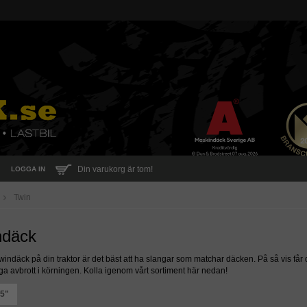
Din varukorg är tom!
LOGGA IN
Twin
indäck
indäck på din traktor är det bäst att ha slangar som matchar däcken. På så vis får d
a avbrott i körningen. Kolla igenom vårt sortiment här nedan!
.5"