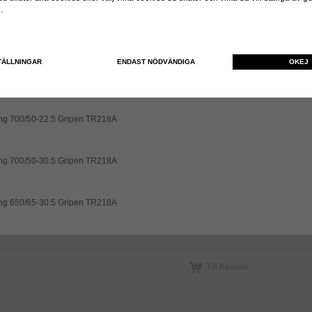
n.
ng 550/45-22.5 Gripen TR218A
TÄLLNINGAR
ENDAST NÖDVÄNDIGA
OKEJ
ng 550/60-22.5 Gripen TR218A
ng 700/50-22.5 Gripen TR218A
ng 700/50-30.5 Gripen TR218A
ng 650/65-30.5 Gripen TR218A
Till Kassan