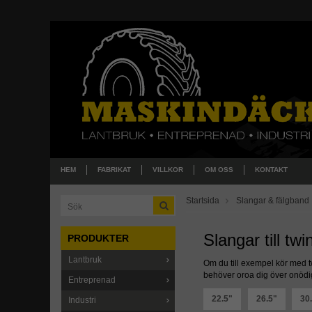
HEM
FABRIKAT
VILLKOR
OM OSS
KONTAKT
Startsida
Slangar & fälgband
Slangar till tw
PRODUKTER
Lantbruk
Om du till exempel kör med tw
behöver oroa dig över onödig
Entreprenad
22.5"
26.5"
30
Industri