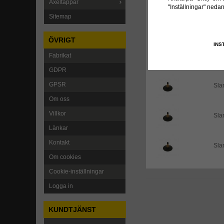
Axeltappar
"Inställningar" neda
Sitemap
Sla
ÖVRIGT
INS
Fabrikat
Sla
GDPR
GPSR
Sla
Om oss
Villkor
Sla
Länkar
Kontakt
Sla
Om cookies
Cookie-inställningar
Logga in
KUNDTJÄNST