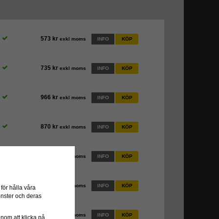
573 kr
exkl moms
INFO
KÖP
735 kr
exkl moms
INFO
KÖP
966 kr
exkl moms
INFO
KÖP
870 kr
exkl moms
INFO
KÖP
1 031 kr
exkl moms
INFO
KÖP
1 424 kr
exkl moms
INFO
KÖP
ör hålla våra
önster och deras
974 kr
exkl moms
INFO
KÖP
genom att klicka på