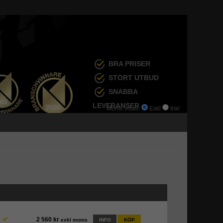
BRA PRISER
STORT UTBUD
SNABBA
LEVERANSER
Moms visas:
Exkl
Inkl
2 560 kr
exkl moms
INFO
KÖP