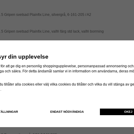
5 Gripen svetsad Plainfix Line, silvergrå, 6-161-205 / A2
5 Gripen svetsad Plainfix Line, valfri färg std lack, valfri borrning
.5 Pronar svetsad, silvergrå, 8-221-275 ventilskydd
syr din upplevelse
för att ge dig en personlig shoppingupplevelse, personanpassad annonsering och f
.5 Pronar, svetsad, silvergrå, 6-161-205
itliga och säkra. För detta ändamål samlar vi in information om användarna, deras m
.5 Gripen svetsad Plainfix Line, silvergrå, 10-281-335 / B3
 tillåter alla cookies eller välj vilka cookies du tillåter och vilka du vill stänga av 
n.
5 Gripen svetsad Plainfix Line, silvergrå, 8-221-275 / A2
TÄLLNINGAR
ENDAST NÖDVÄNDIGA
OKEJ
5 Gripen svetsad Rondofix Line, valfri färg std lack, valfri borrning