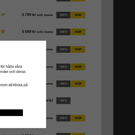
2 709 kr
exkl moms
INFO
KÖP
6 689 kr
exkl moms
INFO
KÖP
2 709 kr
exkl moms
INFO
KÖP
ör hålla våra
2 709 kr
exkl moms
INFO
KÖP
önster och deras
3 648 kr
exkl moms
INFO
KÖP
genom att klicka på
Kontakta oss för pris!
INFO
7 509 kr
exkl moms
INFO
KÖP