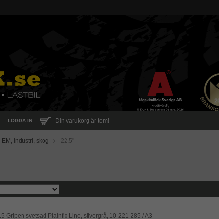
Din varukorg är tom!
LOGGA IN
 EM, industri, skog
22.5"
.5 Gripen svetsad Plainfix Line, silvergrå, 10-221-285 / A3