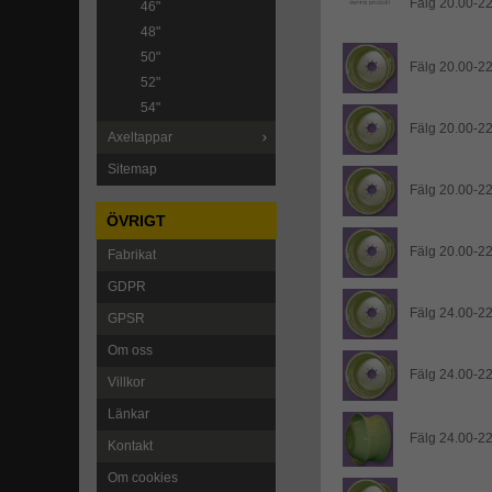
Fälg 20.00-22
46"
48"
50"
Fälg 20.00-22.
52"
54"
Fälg 20.00-22
Axeltappar
Sitemap
Fälg 20.00-22
ÖVRIGT
Fälg 20.00-22
Fabrikat
GDPR
Fälg 24.00-22
GPSR
Om oss
Fälg 24.00-22
Villkor
Länkar
Fälg 24.00-22.
Kontakt
Om cookies