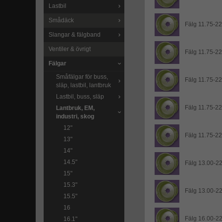
Lastbil
Smådäck
Fälg 11.75-22
Slangar & fälgband
Ventiler & övrigt
Fälg 11.75-22.
Fälgar
Småfälgar för buss,
Fälg 11.75-22.
släp, lastbil, lantbruk
Lastbil, buss, släp
Fälg 11.75-22.
Lantbruk, EM,
industri, skog
12"
Fälg 11.75-22.
13"
14"
14.5"
Fälg 13.00-22.
15"
15.3"
Fälg 13.00-22.
15.5"
16
Fälg 16.00-22
16.1"