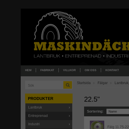
HEM
FABRIKAT
VILLKOR
OM OSS
KONTAKT
Startsida
Fälgar
Lantbruk,
22.5"
PRODUKTER
Lantbruk
Sortering:
Entreprenad
Industri
Fälg 11.75-22