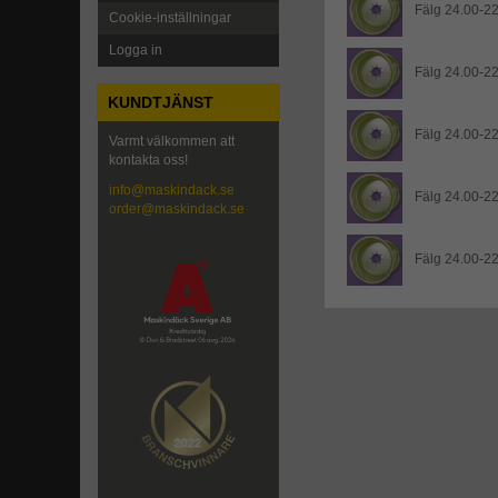
Fälg 24.00-22
Cookie-inställningar
Logga in
Fälg 24.00-22
KUNDTJÄNST
Fälg 24.00-22
Varmt välkommen att
kontakta oss!
info@maskindack.se
Fälg 24.00-22
order@maskindack.se
Fälg 24.00-22