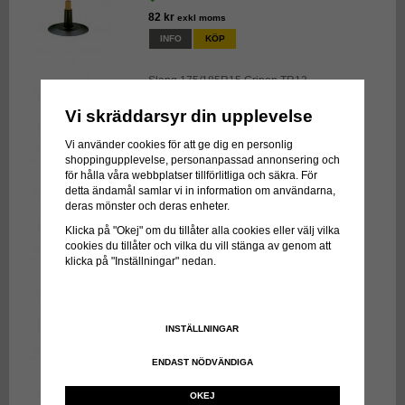
82 kr
exkl moms
INFO
KÖP
Slang 175/185R15 Gripen TR13
Vi skräddarsyr din upplevelse
84 kr
exkl moms
INFO
KÖP
Vi använder cookies för att ge dig en personlig
shoppingupplevelse, personanpassad annonsering och
för hålla våra webbplatser tillförlitliga och säkra. För
Slang 205/215/60R16 Gripen TR13
detta ändamål samlar vi in information om användarna,
deras mönster och deras enheter.
126 kr
exkl moms
Klicka på "Okej" om du tillåter alla cookies eller välj vilka
INFO
KÖP
cookies du tillåter och vilka du vill stänga av genom att
klicka på "Inställningar" nedan.
Slang 155/165R14 Gripen TR13
66 kr
exkl moms
INSTÄLLNINGAR
INFO
KÖP
ENDAST NÖDVÄNDIGA
Slang 175/185R13 Gripen TR13
OKEJ