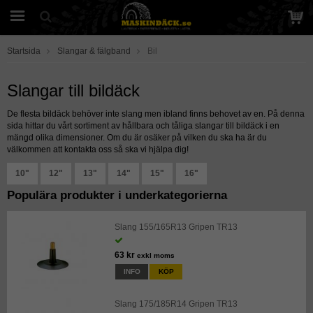
Startsida
Slangar & fälgband
Bil
Slangar till bildäck
De flesta bildäck behöver inte slang men ibland finns behovet av en. På denna
sida hittar du vårt sortiment av hållbara och tåliga slangar till bildäck i en
mängd olika dimensioner. Om du är osäker på vilken du ska ha är du
välkommen att kontakta oss så ska vi hjälpa dig!
10"
12"
13"
14"
15"
16"
Populära produkter i underkategorierna
Slang 155/165R13 Gripen TR13
63 kr
exkl moms
INFO
KÖP
Slang 175/185R14 Gripen TR13