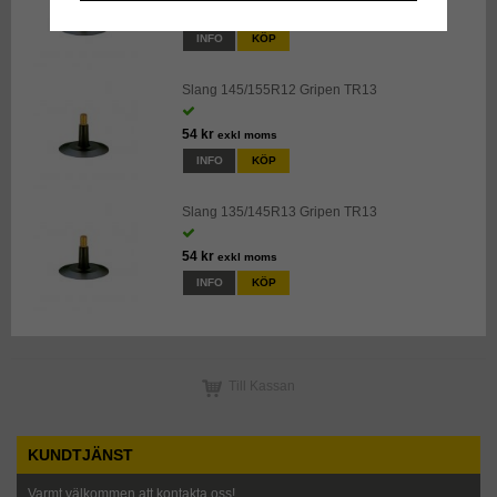
66 kr
exkl moms
INFO
KÖP
Slang 145/155R12 Gripen TR13
54 kr
exkl moms
INFO
KÖP
Slang 135/145R13 Gripen TR13
54 kr
exkl moms
INFO
KÖP
Till Kassan
KUNDTJÄNST
Varmt välkommen att kontakta oss!