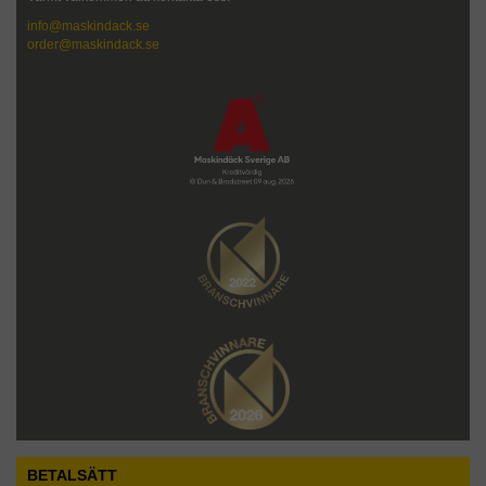
info@maskindack.se
order@maskindack.se
BETALSÄTT