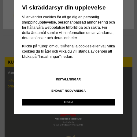
Vi skräddarsyr din upplevelse
Kontakta oss för pris!
INFO
Vi använder cookies för att ge dig en personlig
shoppingupplevelse, personanpassad annonsering och
för hålla våra webbplatser tillförlitliga och säkra. För
detta ändamål samlar vi in information om användarna,
deras mönster och deras enheter.
Till Kassan
Klicka på "Okej" om du tillåter alla cookies eller välj vilka
cookies du tillåter och vilka du vill stänga av genom att
klicka på "Inställningar" nedan.
KUNDTJÄNST
Varmt välkommen att kontakta oss!
INSTÄLLNINGAR
info@maskindack.se
order@maskindack.se
ENDAST NÖDVÄNDIGA
OKEJ