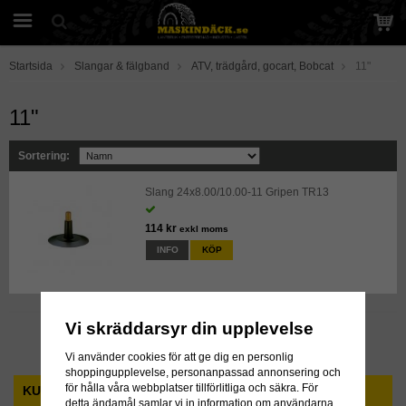
Startsida
Slangar & fälgband
ATV, trädgård, gocart, Bobcat
11"
11"
Sortering:
Slang 24x8.00/10.00-11 Gripen TR13
114 kr
exkl moms
INFO
KÖP
Vi skräddarsyr din upplevelse
Till Kassan
Vi använder cookies för att ge dig en personlig
shoppingupplevelse, personanpassad annonsering och
för hålla våra webbplatser tillförlitliga och säkra. För
KUNDTJÄNST
detta ändamål samlar vi in information om användarna,