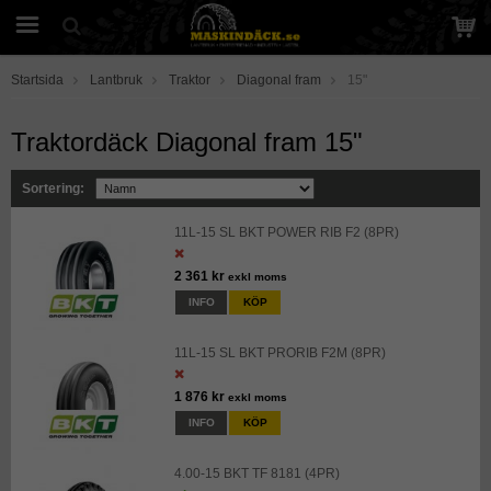
Startsida
Lantbruk
Traktor
Diagonal fram
15"
Traktordäck Diagonal fram 15"
Sortering:
11L-15 SL BKT POWER RIB F2 (8PR)
2 361 kr
exkl moms
INFO
KÖP
11L-15 SL BKT PRORIB F2M (8PR)
1 876 kr
exkl moms
INFO
KÖP
4.00-15 BKT TF 8181 (4PR)