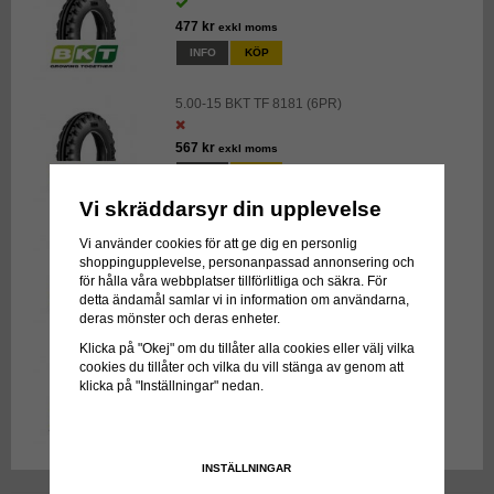
477 kr
exkl moms
INFO
KÖP
5.00-15 BKT TF 8181 (6PR)
567 kr
exkl moms
INFO
KÖP
Vi skräddarsyr din upplevelse
5.00-15 BKT TF 9090 (6PR)
Vi använder cookies för att ge dig en personlig
shoppingupplevelse, personanpassad annonsering och
469 kr
exkl moms
för hålla våra webbplatser tillförlitliga och säkra. För
INFO
KÖP
detta ändamål samlar vi in information om användarna,
deras mönster och deras enheter.
9.5L-15 SL BKT PRORIB F2M (8PR)
Klicka på "Okej" om du tillåter alla cookies eller välj vilka
cookies du tillåter och vilka du vill stänga av genom att
klicka på "Inställningar" nedan.
1 529 kr
exkl moms
INFO
KÖP
INSTÄLLNINGAR