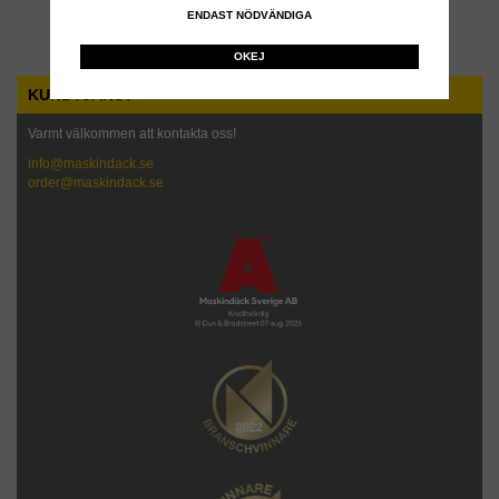
ENDAST NÖDVÄNDIGA
Till Kassan
OKEJ
KUNDTJÄNST
Varmt välkommen att kontakta oss!
info@maskindack.se
order@maskindack.se