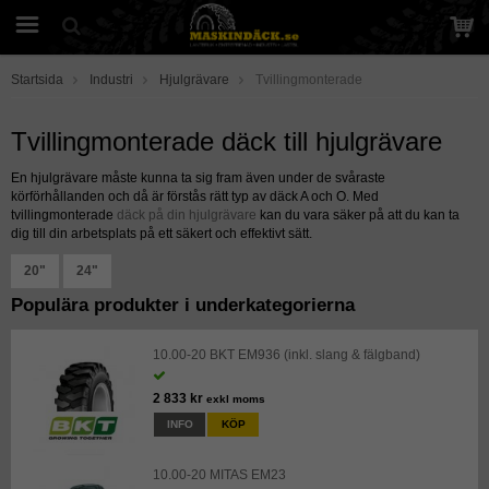
Startsida
Industri
Hjulgrävare
Tvillingmonterade
Tvillingmonterade däck till hjulgrävare
En hjulgrävare måste kunna ta sig fram även under de svåraste
körförhållanden och då är förstås rätt typ av däck A och O. Med
tvillingmonterade
däck på din hjulgrävare
kan du vara säker på att du kan ta
dig till din arbetsplats på ett säkert och effektivt sätt.
20"
24"
Populära produkter i underkategorierna
10.00-20 BKT EM936 (inkl. slang & fälgband)
2 833 kr
exkl moms
INFO
KÖP
10.00-20 MITAS EM23