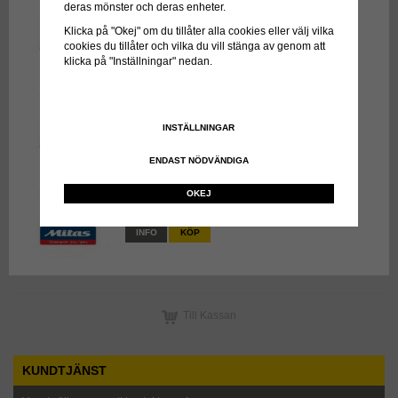
deras mönster och deras enheter.
3 509 kr
exkl moms
Klicka på "Okej" om du tillåter alla cookies eller välj vilka
INFO
KÖP
cookies du tillåter och vilka du vill stänga av genom att
klicka på "Inställningar" nedan.
16.0/70-24 BKT EM936
7 278 kr
exkl moms
INSTÄLLNINGAR
INFO
KÖP
ENDAST NÖDVÄNDIGA
9.00-20 MITAS NB38 EXTRA ML
OKEJ
3 896 kr
exkl moms
INFO
KÖP
Till Kassan
KUNDTJÄNST