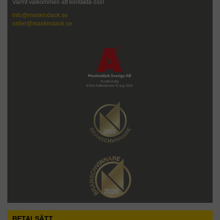
Varmt välkommen att kontakta oss!
info@maskindack.se
order@maskindack.se
BETALSÄTT