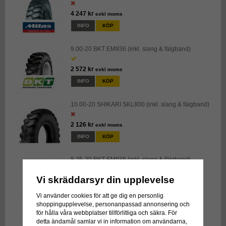
4 247 kr
exkl moms
INFO
KÖP
9.00-20 BKT EM936 (inkl. slang & fälgband)
2 572 kr
exkl moms
INFO
KÖP
10.00-20 SHIKARI SKL800 (inkl. slang & fälgband)
2 126 kr
exkl moms
INFO
KÖP
8.25-20 BKT EM936 (inkl. slang & fälgband)
Vi skräddarsyr din upplevelse
2 307 kr
exkl moms
INFO
KÖP
Vi använder cookies för att ge dig en personlig
shoppingupplevelse, personanpassad annonsering och
för hålla våra webbplatser tillförlitliga och säkra. För
11.00-20 BKT EM936 (inkl. slang & fälgband)
detta ändamål samlar vi in information om användarna,