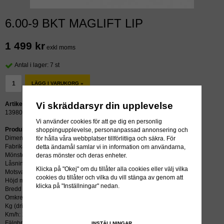
6.00-9 BKT MAGLIFT LIP
1 499 kr
exkl moms
Antal i lager: 7 st
LÄGG I VARUKORG »
Vi skräddarsyr din upplevelse
Artikelnummer:
13980
Vi använder cookies för att ge dig en personlig
Produktbeskrivning:
shoppingupplevelse, personanpassad annonsering och
Dimension: 6.00-9
för hålla våra webbplatser tillförlitliga och säkra. För
Fabrikat: BKT
detta ändamål samlar vi in information om användarna,
Mönster: MAGLIFT LIP
deras mönster och deras enheter.
Låsning: LIP / SIT
Klicka på "Okej" om du tillåter alla cookies eller välj vilka
Motsvarar:
cookies du tillåter och vilka du vill stänga av genom att
Höjd mm: 529
klicka på "Inställningar" nedan.
Bredd mm: 173
Omkrets mm: 1587
Kg (driv/styr): 1885/1450
Km/h: 25
Fälgbredd tum: 4.00E
INSTÄLLNINGAR