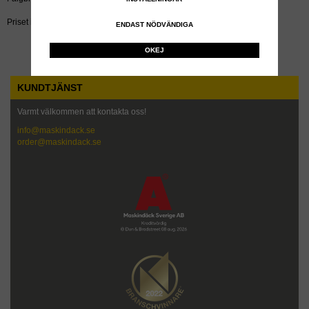
Priset inkluderar återvinningsavgift!
ENDAST NÖDVÄNDIGA
OKEJ
KUNDTJÄNST
Varmt välkommen att kontakta oss!
info@maskindack.se
order@maskindack.se