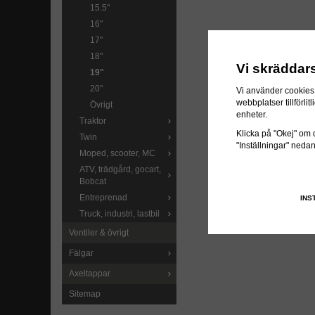
15.5"
16"
17"
18"
Vi skräddar
19"
20"
Vi använder cookies 
webbplatser tillförl
Övrigt
enheter.
Traktor
Klicka på "Okej" om du
Twin
"Inställningar" neda
Moped, scooter, MC
ATV, trädgård, gocart,
Bobcat
Entreprenad
INS
Truck, industri, lastbil
Ventiler & övrigt
Fälgar
Axeltappar
Sitemap