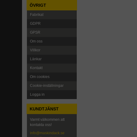
ÖVRIGT
Fabrikat
GDPR
GPSR
Om oss
Villkor
Länkar
Kontakt
Om cookies
Cookie-inställningar
Logga in
KUNDTJÄNST
Varmt välkommen att
kontakta oss!
info@maskindack.se