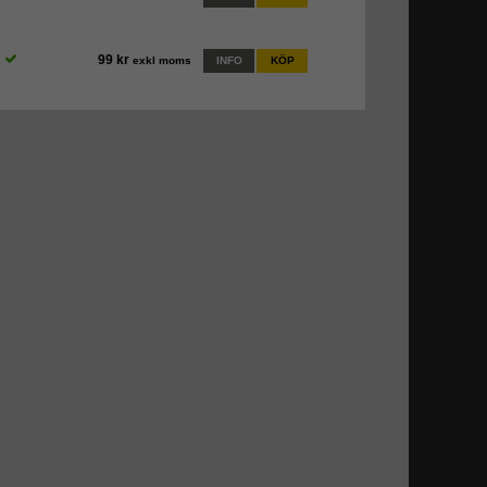
99 kr
exkl moms
INFO
KÖP