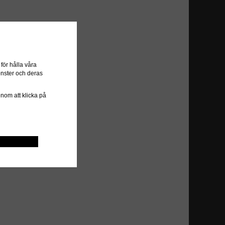
ör hålla våra
önster och deras
genom att klicka på