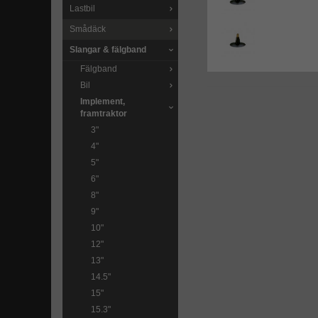
Lastbil
Smådäck
Slangar & fälgband
Fälgband
Bil
Implement,
framtraktor
3"
4"
5"
6"
8"
9"
10"
12"
13"
14.5"
15"
15.3"