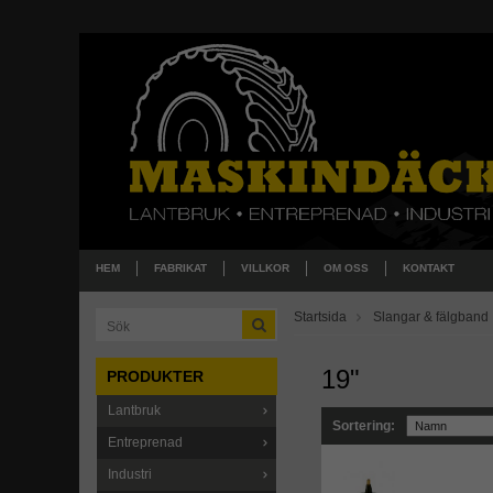
HEM
FABRIKAT
VILLKOR
OM OSS
KONTAKT
Startsida
Slangar & fälgband
19"
PRODUKTER
Lantbruk
Sortering:
Entreprenad
Industri