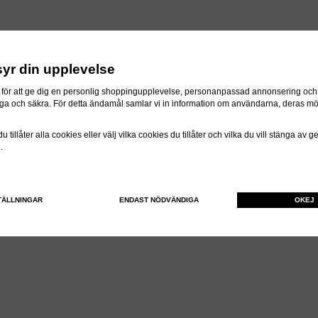
syr din upplevelse
för att ge dig en personlig shoppingupplevelse, personanpassad annonsering och f
itliga och säkra. För detta ändamål samlar vi in information om användarna, deras m
 tillåter alla cookies eller välj vilka cookies du tillåter och vilka du vill stänga av 
n.
TÄLLNINGAR
ENDAST NÖDVÄNDIGA
OKEJ