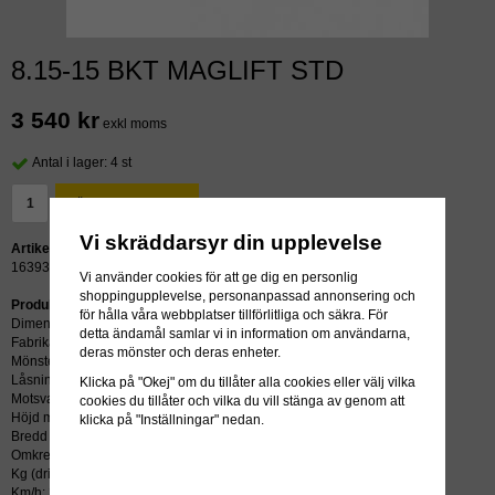
8.15-15 BKT MAGLIFT STD
3 540 kr
exkl moms
Antal i lager: 4 st
LÄGG I VARUKORG »
Vi skräddarsyr din upplevelse
Artikelnummer:
16393
Vi använder cookies för att ge dig en personlig
shoppingupplevelse, personanpassad annonsering och
Produktbeskrivning:
för hålla våra webbplatser tillförlitliga och säkra. För
Dimension: 8.15-15
detta ändamål samlar vi in information om användarna,
Fabrikat: BKT
deras mönster och deras enheter.
Mönster: MAGLIFT STD
Låsning: STD
Klicka på "Okej" om du tillåter alla cookies eller välj vilka
Motsvarar: 28x9-15
cookies du tillåter och vilka du vill stänga av genom att
Höjd mm: 693
klicka på "Inställningar" nedan.
Bredd mm: 233
Omkrets mm: 2079
Kg (driv/styr): 3770/2900
Km/h: 25