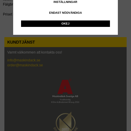
INSTÄLLNINGAR
Fälgbredd tum: 7.0
ENDAST NÖDVÄNDIGA
Priset inkluderar återvinningsavgift!
OKEJ
KUNDTJÄNST
Varmt välkommen att kontakta oss!
info@maskindack.se
order@maskindack.se