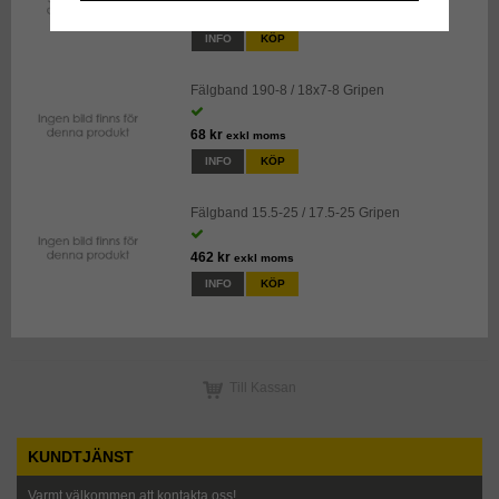
120 kr
exkl moms
INFO
KÖP
Fälgband 190-8 / 18x7-8 Gripen
68 kr
exkl moms
INFO
KÖP
Fälgband 15.5-25 / 17.5-25 Gripen
462 kr
exkl moms
INFO
KÖP
Till Kassan
KUNDTJÄNST
Varmt välkommen att kontakta oss!