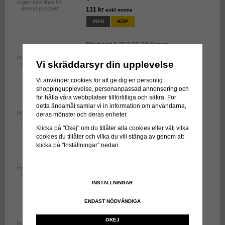
131 kr
exkl moms
INFO
KÖP
Fälgband 8.25/9.00-20 Gripen
Vi skräddarsyr din upplevelse
171 kr
exkl moms
INFO
KÖP
Vi använder cookies för att ge dig en personlig
shoppingupplevelse, personanpassad annonsering och
för hålla våra webbplatser tillförlitliga och säkra. För
Fälgband 6.50/7.50-20 Gripen
detta ändamål samlar vi in information om användarna,
deras mönster och deras enheter.
182 kr
exkl moms
Klicka på "Okej" om du tillåter alla cookies eller välj vilka
INFO
KÖP
cookies du tillåter och vilka du vill stänga av genom att
klicka på "Inställningar" nedan.
Fälgband 10/11/12.00-20 Gripen
177 kr
exkl moms
INSTÄLLNINGAR
INFO
KÖP
ENDAST NÖDVÄNDIGA
Fälgband 6.50/7.50-15 Gripen
OKEJ