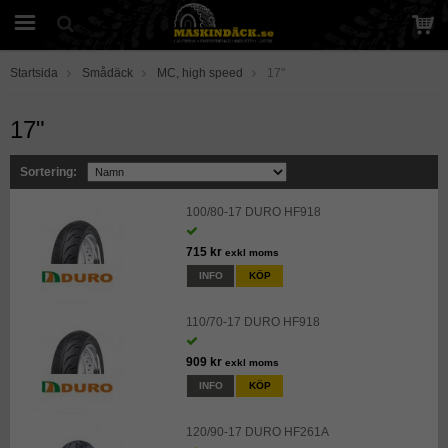
Startsida
Smådäck
MC, high speed
17"
17"
Sortering:
100/80-17 DURO HF918
715 kr
exkl moms
INFO
KÖP
110/70-17 DURO HF918
909 kr
exkl moms
INFO
KÖP
120/90-17 DURO HF261A