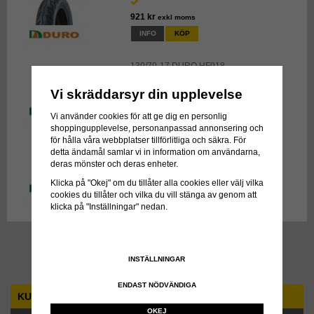
921 kr
exkl moms
INFO
KÖP
130/70-17 DURO HF918
Vi skräddarsyr din upplevelse
921 kr
exkl moms
INFO
KÖP
Vi använder cookies för att ge dig en personlig
shoppingupplevelse, personanpassad annonsering och
för hålla våra webbplatser tillförlitliga och säkra. För
130/90-17 DURO HF261A
detta ändamål samlar vi in information om användarna,
deras mönster och deras enheter.
402 kr
exkl moms
Klicka på "Okej" om du tillåter alla cookies eller välj vilka
INFO
KÖP
cookies du tillåter och vilka du vill stänga av genom att
klicka på "Inställningar" nedan.
Till Kassan
INSTÄLLNINGAR
ENDAST NÖDVÄNDIGA
KUNDTJÄNST
OKEJ