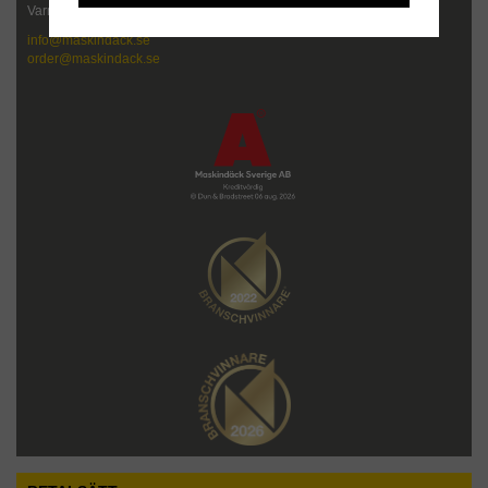
Varmt välkommen att kontakta oss!
info@maskindack.se
order@maskindack.se