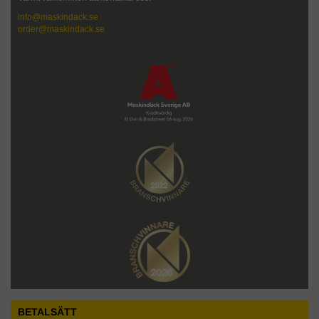
info@maskindack.se
order@maskindack.se
BETALSÄTT