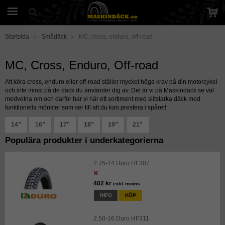
Startsida
Smådäck
MC, cross, enduro, off-road
MC, Cross, Enduro, Off-road
Att köra cross, enduro eller off-road ställer mycket höga krav på din motorcykel
och inte minst på de däck du använder dig av. Det är vi på Maskindäck.se väl
medvetna om och därför har vi här ett sortiment med slitstarka däck med
funktionella mönster som ser till att du kan prestera i spåret!
14”
16”
17”
18”
19”
21”
Populära produkter i underkategorierna
2.75-14 Duro HF307
402 kr
exkl moms
INFO
KÖP
2.50-16 Duro HF311