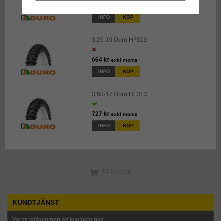
584 kr
exkl moms
INFO
KÖP
3.25-19 Duro HF313
664 kr
exkl moms
INFO
KÖP
3.50-17 Duro HF313
727 kr
exkl moms
INFO
KÖP
Till Kassan
KUNDTJÄNST
Varmt välkommen att kontakta oss!