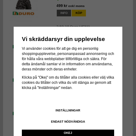
499 kr
exkl moms
INFO
KÖP
3.50-19 Duro HF311
Vi skräddarsyr din upplevelse
522 kr
exkl moms
INFO
KÖP
Vi använder cookies för att ge dig en personlig
shoppingupplevelse, personanpassad annonsering och
för hålla våra webbplatser tillförlitliga och säkra. För
90/100-14 Duro HF906
detta ändamål samlar vi in information om användarna,
deras mönster och deras enheter.
533 kr
exkl moms
Klicka på "Okej" om du tillåter alla cookies eller välj vilka
INFO
KÖP
cookies du tillåter och vilka du vill stänga av genom att
klicka på "Inställningar" nedan.
3.00-21 Duro HF335
636 kr
exkl moms
INSTÄLLNINGAR
INFO
KÖP
ENDAST NÖDVÄNDIGA
3.00-18 Duro HF333
OKEJ