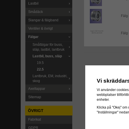
Lastbil
Smådäck
Fälg
Slangar & fälgband
Ventiler & övrigt
Fälg
Fälgar
Småfälgar för buss,
släp, lastbil, lantbruk
Lastbil, buss, släp
19.5
22.5
Lantbruk, EM, industri,
Vi skräddar
skog
Axeltappar
Vi använder cookies 
webbplatser tillförl
Sitemap
enheter.
Klicka på "Okej" om du
ÖVRIGT
"Inställningar" neda
Fabrikat
GDPR