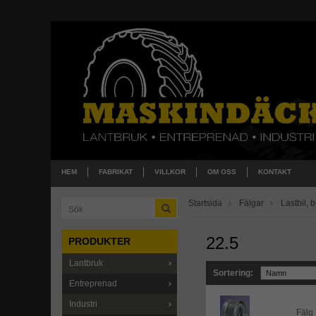
HEM
FABRIKAT
VILLKOR
OM OSS
KONTAKT
Startsida
Fälgar
Lastbil, 
22.5
PRODUKTER
Lantbruk
Sortering:
Entreprenad
Industri
Fälg