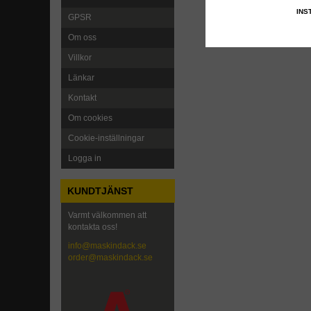
INS
GPSR
Om oss
Villkor
Länkar
Kontakt
Om cookies
Cookie-inställningar
Logga in
KUNDTJÄNST
Varmt välkommen att
kontakta oss!
info@maskindack.se
order@maskindack.se