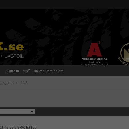
Din varukorg är tom!
LOGGA IN
buss, släp
22.5
 11.75-22.5 SRW ET120