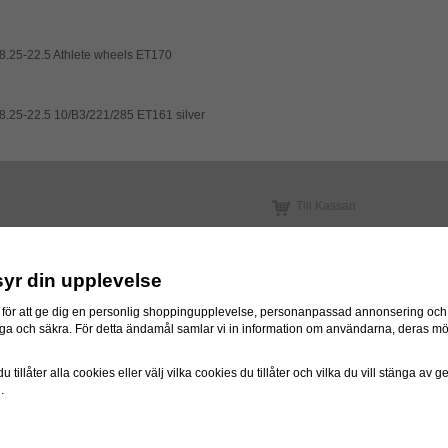
 8.25-22.5 Athlete wheels ET170
 8.25-22.5 10/B3/221/285 ET161 silver
Till Kassan
syr din upplevelse
för att ge dig en personlig shoppingupplevelse, personanpassad annonsering och f
itliga och säkra. För detta ändamål samlar vi in information om användarna, deras m
 tillåter alla cookies eller välj vilka cookies du tillåter och vilka du vill stänga av 
n.