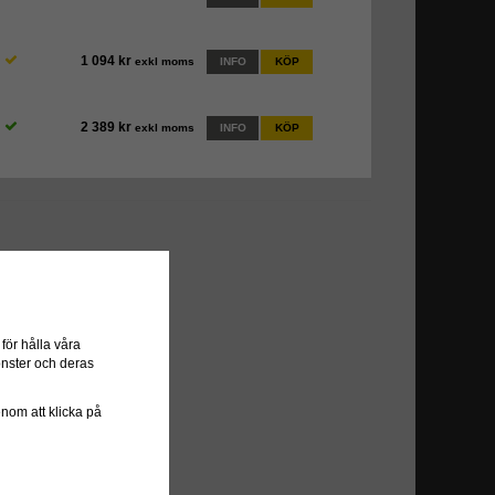
1 094 kr
exkl moms
INFO
KÖP
2 389 kr
exkl moms
INFO
KÖP
ör hålla våra
önster och deras
genom att klicka på