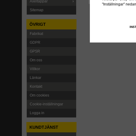
Axeltappar
"Inställningar" neda
Sitemap
ÖVRIGT
INS
Fabrikat
GDPR
GPSR
Om oss
Villkor
Länkar
Kontakt
Om cookies
Cookie-inställningar
Logga in
KUNDTJÄNST