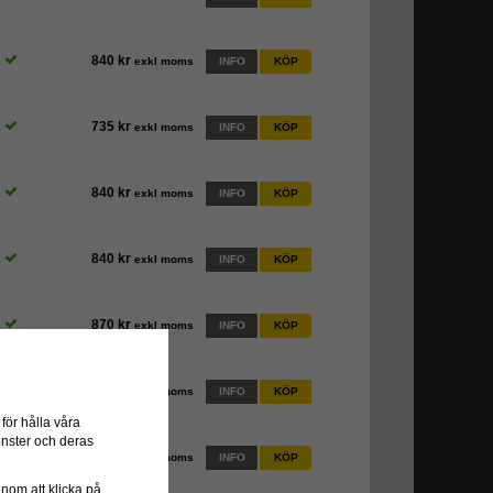
840 kr
exkl moms
INFO
KÖP
735 kr
exkl moms
INFO
KÖP
840 kr
exkl moms
INFO
KÖP
840 kr
exkl moms
INFO
KÖP
870 kr
exkl moms
INFO
KÖP
966 kr
exkl moms
INFO
KÖP
ör hålla våra
önster och deras
966 kr
exkl moms
INFO
KÖP
genom att klicka på