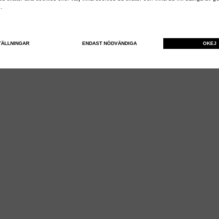
n.
Till Kassan
TÄLLNINGAR
ENDAST NÖDVÄNDIGA
OKEJ