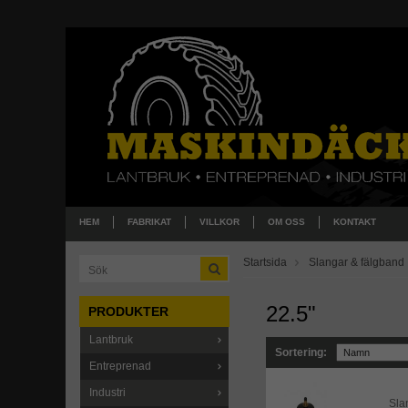
HEM
FABRIKAT
VILLKOR
OM OSS
KONTAKT
Startsida
Slangar & fälgband
22.5"
PRODUKTER
Lantbruk
Sortering:
Entreprenad
Industri
Sla