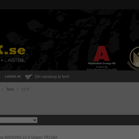
Din varukorg är tom!
LOGGA IN
Twin
22.5"
ng 400/55/60-22.5 Gripen TR218A