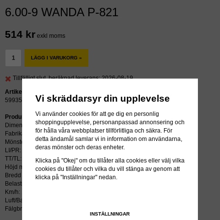
6.00-9 WANDA P-821
514 kr
exkl moms
LÄGG I VARUKORG »
Tillfälligt slut, beräknad leverans: 2026-08-19
Artikelnummer:
Vi skräddarsyr din upplevelse
59935
Vi använder cookies för att ge dig en personlig
Produktbeskrivning:
shoppingupplevelse, personanpassad annonsering och
Dimension: 6.00-9
för hålla våra webbplatser tillförlitliga och säkra. För
Fabrikat: WANDA
detta ändamål samlar vi in information om användarna,
Mönster: P-821
deras mönster och deras enheter.
LI/PR: 6
TT/TL: TT (slang krävs)
Klicka på "Okej" om du tillåter alla cookies eller välj vilka
Höjd mm: 560
cookies du tillåter och vilka du vill stänga av genom att
Bredd mm: 182
klicka på "Inställningar" nedan.
Belastning kg: 500
Km/h: 130
Luft/Bar: 4,0
Fälgbredd tum: 4.00x9
INSTÄLLNINGAR