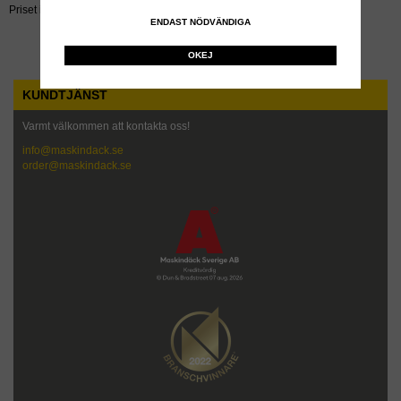
Priset inkluderar återvinningsavgift!
ENDAST NÖDVÄNDIGA
OKEJ
KUNDTJÄNST
Varmt välkommen att kontakta oss!
info@maskindack.se
order@maskindack.se