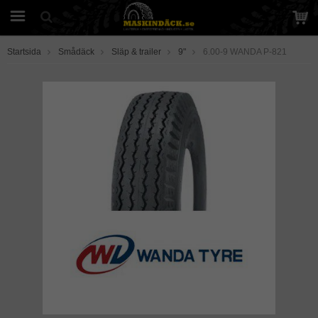
Startsida
Smådäck
Släp & trailer
9"
6.00-9 WANDA P-821