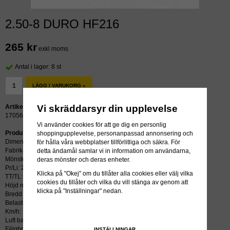
2.50-8 DURO HF216
265 kr
exkl moms
Antal i lager: 8 st
LÄGG I VARUKORG »
Vi skräddarsyr din upplevelse
Artikelnummer:
17056
Vi använder cookies för att ge dig en personlig
Produktbeskrivning:
shoppingupplevelse, personanpassad annonsering och
Dimension: 2.50-8
för hålla våra webbplatser tillförlitliga och säkra. För
Fabrikat: DURO
detta ändamål samlar vi in information om användarna,
Mönster: HF216
deras mönster och deras enheter.
Pr/Li: 28J
Klicka på "Okej" om du tillåter alla cookies eller välj vilka
TT/TL: TT (slang krävs)
cookies du tillåter och vilka du vill stänga av genom att
Höjd mm: 325
klicka på "Inställningar" nedan.
Bredd mm: 65
Belastning kg/psi: 91
Km/h: 100
Luft bar: 2.50
Fälgbredd tum: 1.75x8
INSTÄLLNINGAR