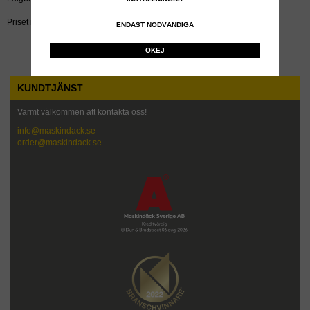
Priset inkluderar återvinningsavgift!
ENDAST NÖDVÄNDIGA
OKEJ
KUNDTJÄNST
Varmt välkommen att kontakta oss!
info@maskindack.se
order@maskindack.se