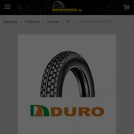
Startsida
Smådäck
Scooter
8"
2.50-8 DURO HF216