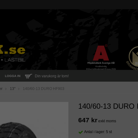
Din varukorg är tom!
LOGGA IN
er
13"
140/60-13 DURO HF903
140/60-13 DURO
647 kr
exkl moms
Antal i lager: 5 st