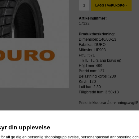
LÄGG I VARUKORG »
Artikelnummer:
17122
Produktbeskrivning:
Dimension: 140/60-13
Fabrikat: DURO
Mönster: HF903
Pr/Li: 57L
TT/TL: TL (slang krävs ej)
Höjd mm: 499
Bredd mm: 137
Belastning kg/psi: 230
Km/h: 120
Luft bar: 2.30
Fälgbredd tum: 3.50x13
Priset inkluderar återvinningsavgift!
ressen
syr din upplevelse
för att ge dig en personlig shoppingupplevelse, personanpassad annonsering och f