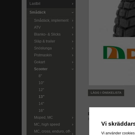
Lastbil
Smådäck
Smådäck, implement
ATV
Blanko- & Slicks
Släp & trailer
Snöslunga
Pistmaskin
Gokart
Scooter
8"
10"
12"
LÄGG I ÖNSKELISTA
13"
14"
16"
Direktlänk:
Moped, MC
Högerklicka och kopiera ad
Vi skräddar
MC, high speed
MC, cross, enduro, off-
Vi använder cookies 