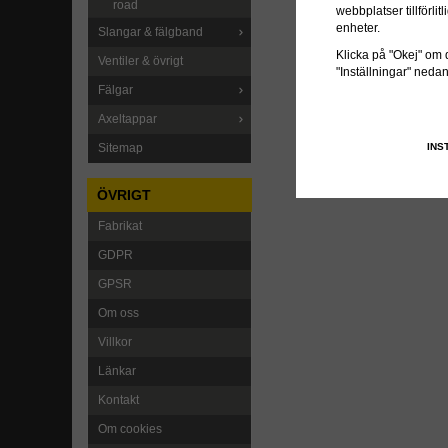
road
webbplatser tillförl
enheter.
Slangar & fälgband
Klicka på "Okej" om du
Ventiler & övrigt
"Inställningar" neda
Fälgar
Axeltappar
INS
Sitemap
ÖVRIGT
Fabrikat
GDPR
GPSR
Om oss
Villkor
Länkar
Kontakt
Om cookies