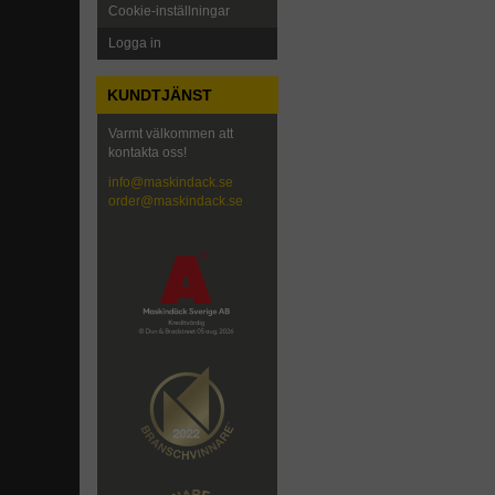
Cookie-inställningar
Logga in
KUNDTJÄNST
Varmt välkommen att
kontakta oss!
info@maskindack.se
order@maskindack.se