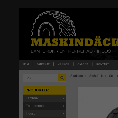
HEM
FABRIKAT
VILLKOR
OM OSS
KONTAKT
Startsida
Smådäck
Scoot
PRODUKTER
Lantbruk
Entreprenad
Industri