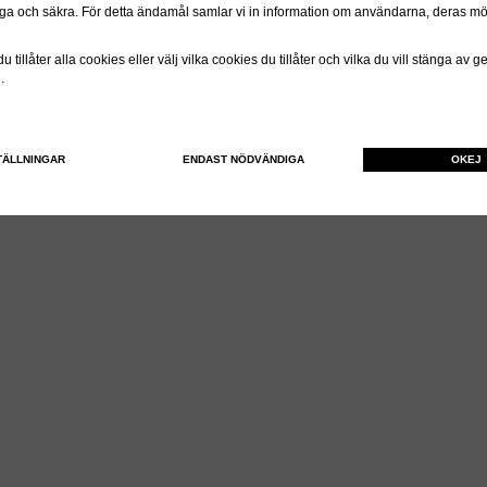
itliga och säkra. För detta ändamål samlar vi in information om användarna, deras m
 tillåter alla cookies eller välj vilka cookies du tillåter och vilka du vill stänga av 
n.
TÄLLNINGAR
ENDAST NÖDVÄNDIGA
OKEJ