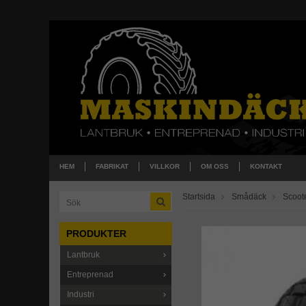
HEM
FABRIKAT
VILLKOR
OM OSS
KONTAKT
Startsida
Smådäck
Scoot
PRODUKTER
Lantbruk
Entreprenad
Industri