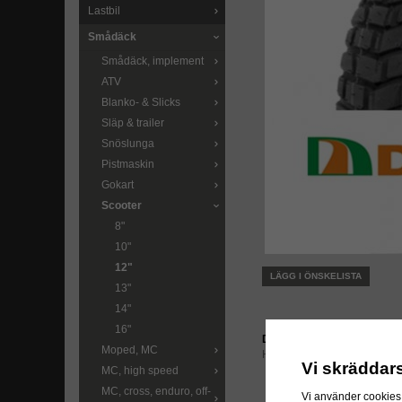
Lastbil
Smådäck
Smådäck, implement
ATV
Blanko- & Slicks
Släp & trailer
Snöslunga
Pistmaskin
Gokart
Scooter
8"
10"
12"
LÄGG I ÖNSKELISTA
13"
14"
16"
Direktlänk:
Moped, MC
Högerklicka och kopiera ad
Vi skräddar
MC, high speed
MC, cross, enduro, off-
Vi använder cookies 