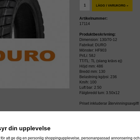
LÄGG I VARUKORG »
Artikelnummer:
17114
Produktbeskrivning:
Dimension: 130/70-12
Fabrikat: DURO
Mönster: HF903
Pr/Li: 58J
TT/TL: TL (slang krävs ej)
Höjd mm: 486
Bredd mm: 130
Belastning kg/psi: 236
Km/h: 100
Luft bar: 2.50
Fälgbredd tum: 3.50x12
Priset inkluderar återvinningsavgift!
ressen
syr din upplevelse
för att ge dig en personlig shoppingupplevelse, personanpassad annonsering och f