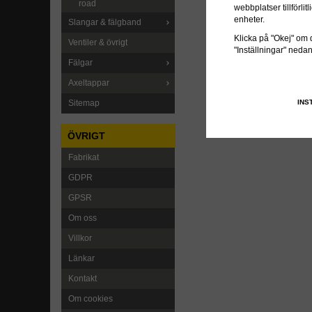
road
webbplatser tillförl
enheter.
Slangar & fälgband
Klicka på "Okej" om du
Ventiler & övrigt
"Inställningar" neda
Fälgar
Axeltappar
INS
Sitemap
ÖVRIGT
Fabrikat
GDPR
GPSR
Om oss
Villkor
Länkar
Kontakt
Om cookies