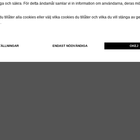
itliga och säkra. För detta ändamål samlar vi in information om användarna, deras m
 tillåter alla cookies eller välj vilka cookies du tillåter och vilka du vill stänga av 
n.
TÄLLNINGAR
ENDAST NÖDVÄNDIGA
OKEJ