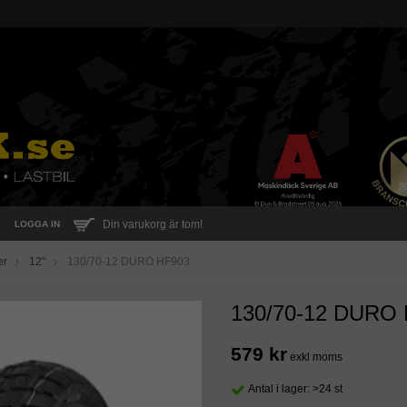
Din varukorg är tom!
LOGGA IN
er
12"
130/70-12 DURO HF903
130/70-12 DURO
579 kr
exkl moms
Antal i lager: >24 st