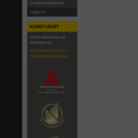
Cookie-inställningar
Logga in
KUNDTJÄNST
Varmt välkommen att
kontakta oss!
info@maskindack.se
order@maskindack.se