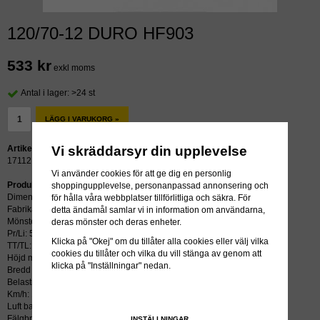
120/70-12 DURO HF903
533 kr
exkl moms
Antal i lager: >24 st
LÄGG I VARUKORG »
Vi skräddarsyr din upplevelse
Artikelnummer:
17112
Vi använder cookies för att ge dig en personlig
Produktbeskrivning:
shoppingupplevelse, personanpassad annonsering och
Dimension: 120/70-12
för hålla våra webbplatser tillförlitliga och säkra. För
Fabrikat: DURO
detta ändamål samlar vi in information om användarna,
Mönster: HF903
deras mönster och deras enheter.
Pr/Li: 56J
Klicka på "Okej" om du tillåter alla cookies eller välj vilka
TT/TL: TL (slang krävs ej)
cookies du tillåter och vilka du vill stänga av genom att
Höjd mm: 470
klicka på "Inställningar" nedan.
Bredd mm: 120
Belastning kg/psi: 224
Km/h: 100
Luft bar: 2.50
Fälgbredd tum: 3.00x12
INSTÄLLNINGAR