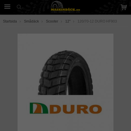
Startsida
Smådäck
Scooter
12"
120/70-12 DURO HF903