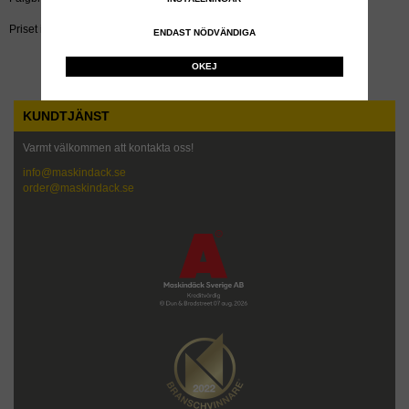
Priset inkluderar återvinningsavgift!
ENDAST NÖDVÄNDIGA
OKEJ
KUNDTJÄNST
Varmt välkommen att kontakta oss!
info@maskindack.se
order@maskindack.se