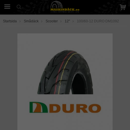
Startsida
Smådäck
Scooter
12"
100/60-12 DURO DM1092