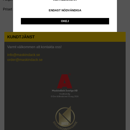
Priset inkluderar återvinningsavgift!
ENDAST NÖDVÄNDIGA
OKEJ
KUNDTJÄNST
Varmt välkommen att kontakta oss!
info@maskindack.se
order@maskindack.se