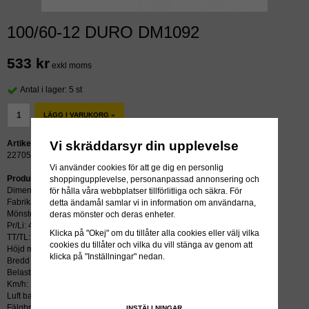
100/60-12 DURO DM1092
533 kr
exkl moms
Antal i lager: 5 st
LÄGG I VARUKORG »
Vi skräddarsyr din upplevelse
Artikelnummer:
22705
Vi använder cookies för att ge dig en personlig
Produktbeskrivning:
shoppingupplevelse, personanpassad annonsering och
Dimension: 100/60-12
för hålla våra webbplatser tillförlitliga och säkra. För
Fabrikat: DURO
detta ändamål samlar vi in information om användarna,
Mönster: DM1092
deras mönster och deras enheter.
Pr/Li: 45J
Klicka på "Okej" om du tillåter alla cookies eller välj vilka
TT/TL: TL (slang krävs ej)
cookies du tillåter och vilka du vill stänga av genom att
Höjd mm: 436
klicka på "Inställningar" nedan.
Bredd mm: 98
Belastning kg/psi: 165
Km/h: 100
Luft bar: 2.70
Fälgbredd tum: 2.75x12
INSTÄLLNINGAR