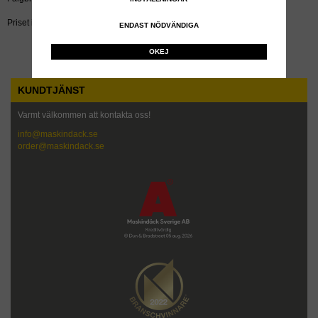
Priset inkluderar återvinningsavgift!
ENDAST NÖDVÄNDIGA
OKEJ
KUNDTJÄNST
Varmt välkommen att kontakta oss!
info@maskindack.se
order@maskindack.se