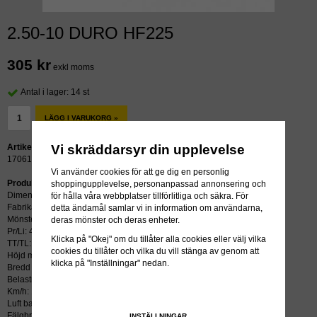
2.50-10 DURO HF225
305 kr
exkl moms
Antal i lager: 14 st
LÄGG I VARUKORG »
Vi skräddarsyr din upplevelse
Artikelnummer:
17061
Vi använder cookies för att ge dig en personlig
Produktbeskrivning:
shoppingupplevelse, personanpassad annonsering och
Dimension: 2.50-10
för hålla våra webbplatser tillförlitliga och säkra. För
Fabrikat: DURO
detta ändamål samlar vi in information om användarna,
Mönster: HF225
deras mönster och deras enheter.
Pr/Li: 4/33J
Klicka på "Okej" om du tillåter alla cookies eller välj vilka
TT/TL: TT (slang krävs)
cookies du tillåter och vilka du vill stänga av genom att
Höjd mm: 390
klicka på "Inställningar" nedan.
Bredd mm: 70
Belastning kg/psi: 115
Km/h: 100
Luft bar: 2.50
Fälgbredd tum: 1.50x10
INSTÄLLNINGAR