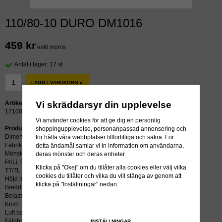
110/80-10 DURO DM1016
459 kr
exkl moms
Antal i lager: 17 st
LÄGG I VARUKORG »
Vi skräddarsyr din upplevelse
Artikelnummer:
17100
Vi använder cookies för att ge dig en personlig
Produktbeskrivning:
shoppingupplevelse, personanpassad annonsering och
Dimension: 110/80-10
för hålla våra webbplatser tillförlitliga och säkra. För
Fabrikat: DURO
detta ändamål samlar vi in information om användarna,
Mönster: DM1016
deras mönster och deras enheter.
Pr/Li: 58J
Klicka på "Okej" om du tillåter alla cookies eller välj vilka
TT/TL: TL (slang krävs ej)
cookies du tillåter och vilka du vill stänga av genom att
Höjd mm: 436
klicka på "Inställningar" nedan.
Bredd mm: 109
Belastning kg/psi: 236
Km/h: 100
Luft bar: 3.00
Fälgbredd tum: 2.50x10
INSTÄLLNINGAR