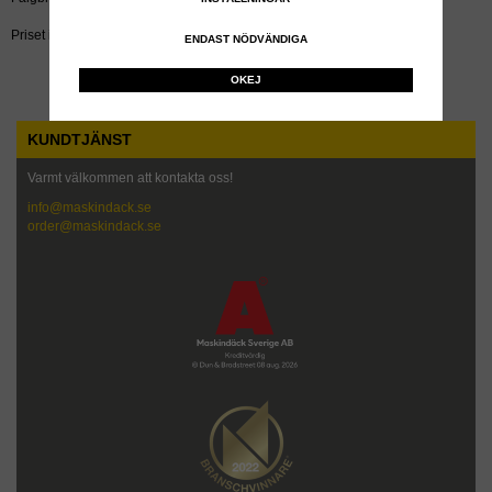
Priset inkluderar återvinningsavgift!
ENDAST NÖDVÄNDIGA
OKEJ
KUNDTJÄNST
Varmt välkommen att kontakta oss!
info@maskindack.se
order@maskindack.se