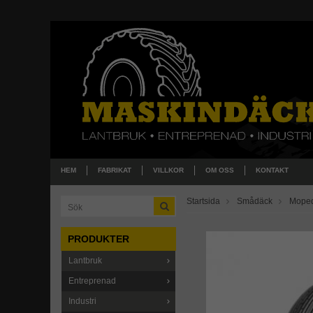
HEM
FABRIKAT
VILLKOR
OM OSS
KONTAKT
Startsida
Smådäck
Mope
PRODUKTER
Lantbruk
Entreprenad
Industri