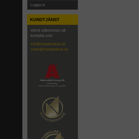
Logga in
KUNDTJÄNST
Varmt välkommen att
kontakta oss!
info@maskindack.se
order@maskindack.se