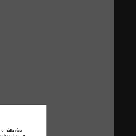
ör hålla våra
önster och deras