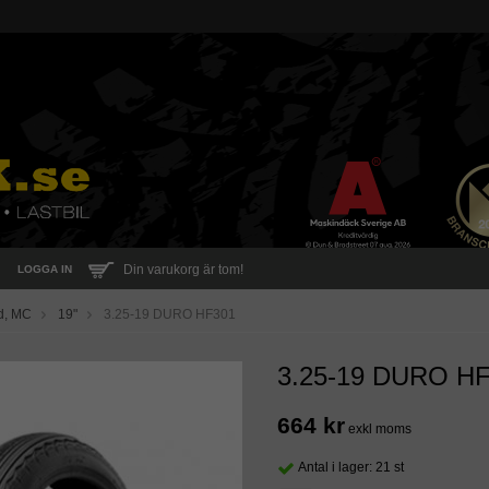
Din varukorg är tom!
LOGGA IN
d, MC
19"
3.25-19 DURO HF301
3.25-19 DURO H
664 kr
exkl moms
Antal i lager: 21 st