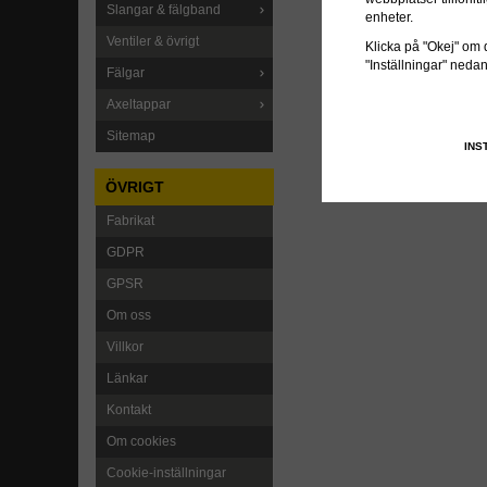
Slangar & fälgband
enheter.
Ventiler & övrigt
Klicka på "Okej" om du
"Inställningar" neda
Fälgar
Axeltappar
Sitemap
INS
ÖVRIGT
Fabrikat
GDPR
GPSR
Om oss
Villkor
Länkar
Kontakt
Om cookies
Cookie-inställningar