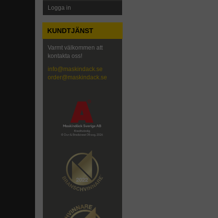
Logga in
KUNDTJÄNST
Varmt välkommen att
kontakta oss!
info@maskindack.se
order@maskindack.se