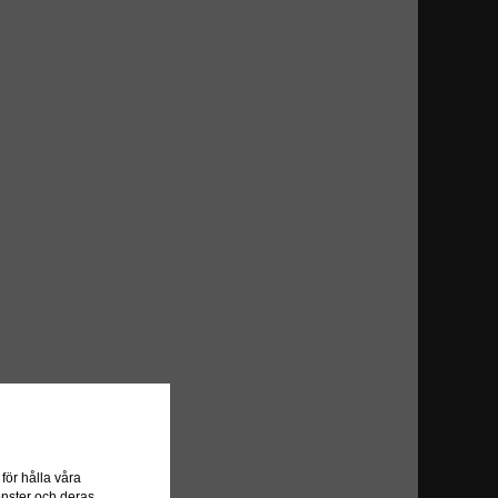
ör hålla våra
önster och deras