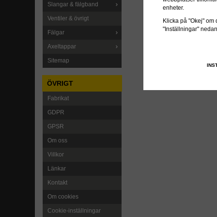
Slangar & fälgband
enheter.
Ventiler & övrigt
Klicka på "Okej" om du
"Inställningar" neda
Fälgar
Axeltappar
Sitemap
INS
ÖVRIGT
Fabrikat
GDPR
GPSR
Om oss
Villkor
Länkar
Kontakt
Om cookies
Cookie-inställningar