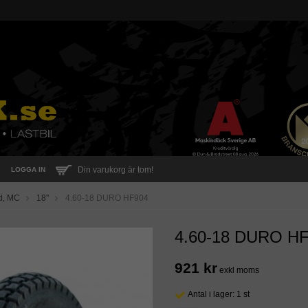
Din varukorg är tom!
LOGGA IN
d, MC
18"
4.60-18 DURO HF904
4.60-18 DURO H
921 kr
exkl moms
Antal i lager: 1 st