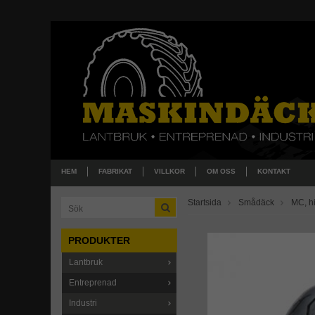
HEM
FABRIKAT
VILLKOR
OM OSS
KONTAKT
Startsida
Smådäck
MC, h
PRODUKTER
Lantbruk
Entreprenad
Industri