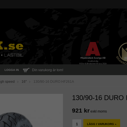
Din varukorg är tom!
LOGGA IN
igh speed
16"
130/90-16 DURO HF261A
130/90-16 DURO
921 kr
exkl moms
LÄGG I VARUKORG »