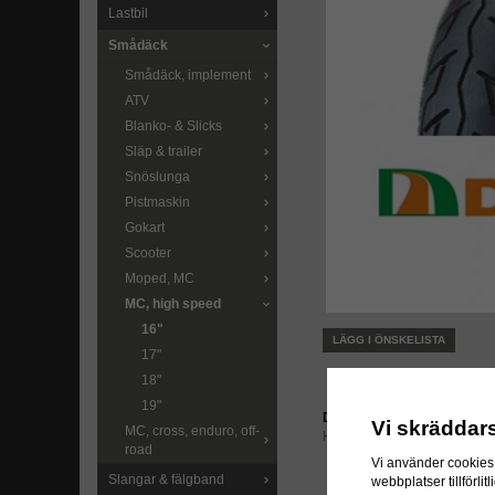
Lastbil
Smådäck
Smådäck, implement
ATV
Blanko- & Slicks
Släp & trailer
Snöslunga
Pistmaskin
Gokart
Scooter
Moped, MC
MC, high speed
16"
LÄGG I ÖNSKELISTA
17"
18"
19"
Direktlänk:
Vi skräddar
MC, cross, enduro, off-
Högerklicka och kopiera ad
road
Vi använder cookies 
Slangar & fälgband
webbplatser tillförl