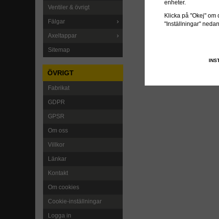
enheter.
Ventiler & övrigt
Klicka på "Okej" om du
Fälgar
"Inställningar" neda
Axeltappar
Sitemap
INS
ÖVRIGT
Fabrikat
GDPR
GPSR
Om oss
Villkor
Länkar
Kontakt
Om cookies
Cookie-inställningar
Logga in