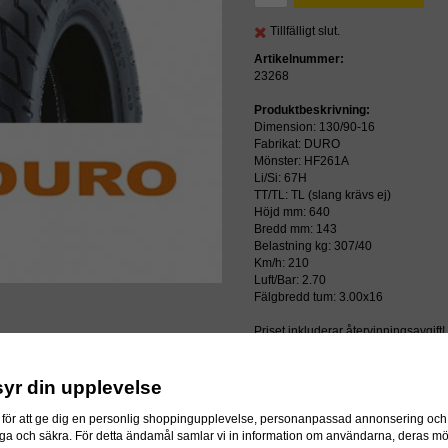
Tillfälligt slut.
Artikelnummer:
23268
Produktbeskrivning:
Dimension: 130/90-16
Fabrikat: DURO
Mönster: HF261A
Li/Si: 67H
TT/TL: TL (slang krävs ej)
Höjd mm: 640
Bredd mm: 143
Belastning kg: 307/40
Km/h: 210
Luft/Bar: 2.70
Fälgbredd tum: 3.00x16
Priset inkluderar återvinningsavgift!
syr din upplevelse
ressen
för att ge dig en personlig shoppingupplevelse, personanpassad annonsering och f
itliga och säkra. För detta ändamål samlar vi in information om användarna, deras m