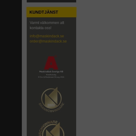
KUNDTJÄNST
Varmt välkommen att
kontakta oss!
info@maskindack.se
order@maskindack.se