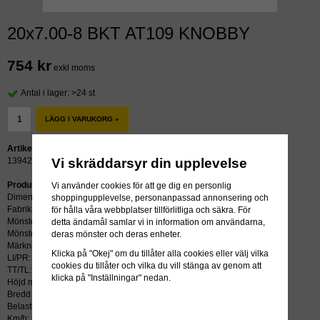
20x7.00-8 BKT AT109 KNOBBY
754 kr
exkl moms
Antal i lager: >24 st
LÄGG I VARUKORG »
Artikelnummer:
Vi skräddarsyr din upplevelse
13942
Produktbeskrivning:
Vi använder cookies för att ge dig en personlig
Dimension: 20x7.00-8
shoppingupplevelse, personanpassad annonsering och
Fabrikat: BKT
för hålla våra webbplatser tillförlitliga och säkra. För
Mönster: AT109
detta ändamål samlar vi in information om användarna,
Mönstertyp: KNOBBY
deras mönster och deras enheter.
Märkning:
Klicka på "Okej" om du tillåter alla cookies eller välj vilka
LI/PR: 2PR
cookies du tillåter och vilka du vill stänga av genom att
TT/TL: TL (slang krävs ej)
klicka på "Inställningar" nedan.
Höjd mm: 504
Bredd mm: 170
Belastning kg: 100
Km/h: 80