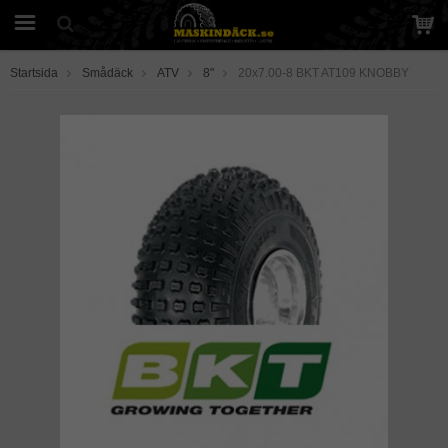
Startsida
Smådäck
ATV
8"
20x7.00-8 BKT AT109 KNOBBY