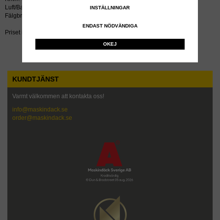
Luft/Bar: 0,45
INSTÄLLNINGAR
Fälgbredd tum: 5.50x8
ENDAST NÖDVÄNDIGA
Priset inkluderar återvinningsavgift!
OKEJ
KUNDTJÄNST
Varmt välkommen att kontakta oss!
info@maskindack.se
order@maskindack.se