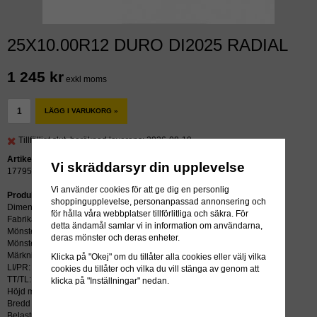
25X10.00R12 DURO DI2025 RADIAL
1 245 kr
exkl moms
LÄGG I VARUKORG »
Tillfälligt slut, beräknad leverans: 2026-08-19
Artikelnummer:
Vi skräddarsyr din upplevelse
17795
Vi använder cookies för att ge dig en personlig
Produktbeskrivning:
shoppingupplevelse, personanpassad annonsering och
Dimension: 25X10.00R12
för hålla våra webbplatser tillförlitliga och säkra. För
Fabrikat: DURO
detta ändamål samlar vi in information om användarna,
Mönster: DI2025
deras mönster och deras enheter.
Mönstertyp: RADIAL
Märkning:
Klicka på "Okej" om du tillåter alla cookies eller välj vilka
LI/PR: 6PR
cookies du tillåter och vilka du vill stänga av genom att
TT/TL: TL (slang krävs ej)
klicka på "Inställningar" nedan.
Höjd mm: 635
Bredd mm: 254
Belastning kg: 419