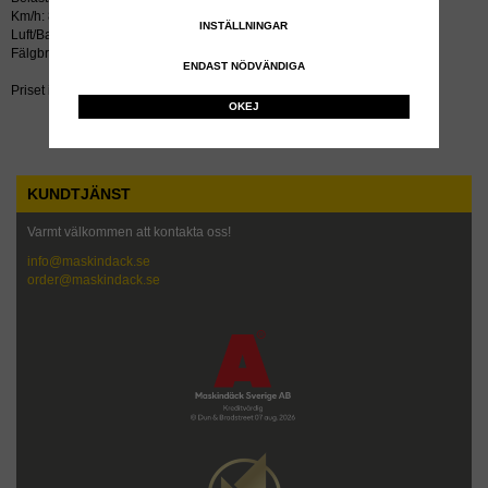
Km/h: 80
INSTÄLLNINGAR
Luft/Bar: 0,50
Fälgbredd tum: 8.00X12
ENDAST NÖDVÄNDIGA
Priset inkluderar återvinningsavgift!
OKEJ
KUNDTJÄNST
Varmt välkommen att kontakta oss!
info@maskindack.se
order@maskindack.se