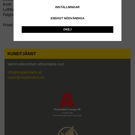
Km/h: 100
INSTÄLLNINGAR
Luft/Bar: 0,35
Fälgbredd tum: 9.50X10
ENDAST NÖDVÄNDIGA
Priset inkluderar återvinningsavgift!
OKEJ
KUNDTJÄNST
Varmt välkommen att kontakta oss!
info@maskindack.se
order@maskindack.se