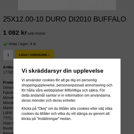
25X12.00-10 DURO DI2010 BUFFALO
1 082 kr
exkl moms
Antal i lager: 4 st
LÄGG I VARUKORG »
Artikelnummer:
Vi skräddarsyr din upplevelse
17782
Vi använder cookies för att ge dig en personlig
Produktbeskrivning:
shoppingupplevelse, personanpassad annonsering och
Dimension: 25X12.00-10
för hålla våra webbplatser tillförlitliga och säkra. För
Fabrikat: DURO
detta ändamål samlar vi in information om användarna,
Mönster: DI2010
deras mönster och deras enheter.
Mönstertyp: BUFFALO
Märkning:
Klicka på "Okej" om du tillåter alla cookies eller välj vilka
LI/PR: 6PR
cookies du tillåter och vilka du vill stänga av genom att
TT/TL: TL (slang krävs ej)
klicka på "Inställningar" nedan.
Höjd mm: 640
Bredd mm: 300
Belastning kg: 195