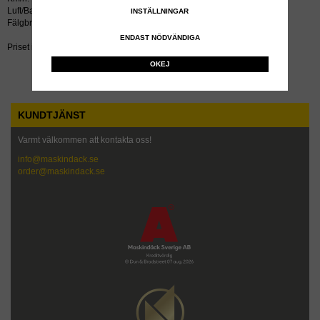
Luft/Bar: 0,50
INSTÄLLNINGAR
Fälgbredd tum: 9.00x10
ENDAST NÖDVÄNDIGA
Priset inkluderar återvinningsavgift!
OKEJ
KUNDTJÄNST
Varmt välkommen att kontakta oss!
info@maskindack.se
order@maskindack.se