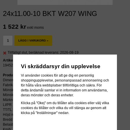
24x11.00-10 BKT W207 WING
1 522 kr
exkl moms
LÄGG I VARUKORG »
Tillfälligt slut, beräknad leverans: 2026-08-19
Artikelnummer:
Vi skräddarsyr din upplevelse
19452
Produktbeskrivning:
Vi använder cookies för att ge dig en personlig
Dimension: 24x11.00-10
shoppingupplevelse, personanpassad annonsering och
Fabrikat: BKT
för hålla våra webbplatser tillförlitliga och säkra. För
Mönster: W207
detta ändamål samlar vi in information om användarna,
Mönstertyp: WING
deras mönster och deras enheter.
Märkning: E-MÄRKT
Klicka på "Okej" om du tillåter alla cookies eller välj vilka
LI/PR: 6PR
cookies du tillåter och vilka du vill stänga av genom att
TT/TL: TL (slang krävs ej)
klicka på "Inställningar" nedan.
Höjd mm: 610
Bredd mm: 279
Belastning kg: 200
Km/h: 100