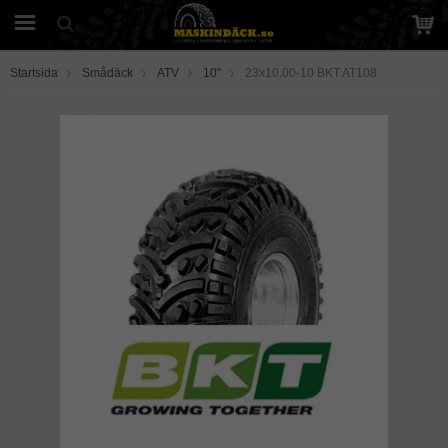
Startsida
Smådäck
ATV
10"
23x10.00-10 BKT AT108