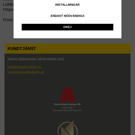
Luft/Bar: 0,35
INSTÄLLNINGAR
Fälgbredd tum: 8.00x10
ENDAST NÖDVÄNDIGA
Priset inkluderar återvinningsavgift!
OKEJ
KUNDTJÄNST
Varmt välkommen att kontakta oss!
info@maskindack.se
order@maskindack.se