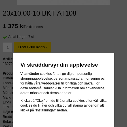
23x10.00-10 BKT AT108
1 375 kr
exkl moms
Antal i lager: 7 st
LÄGG I VARUKORG »
Artikelnummer:
Vi skräddarsyr din upplevelse
13272
Produktbeskrivning:
Vi använder cookies för att ge dig en personlig
Dimension: 23x10.00-10
shoppingupplevelse, personanpassad annonsering och
Fabrikat: BKT
för hålla våra webbplatser tillförlitliga och säkra. För
Mönster: AT108
detta ändamål samlar vi in information om användarna,
Mönstertyp:
deras mönster och deras enheter.
Märkning:
Klicka på "Okej" om du tillåter alla cookies eller välj vilka
LI/PR: 4PR
cookies du tillåter och vilka du vill stänga av genom att
TT/TL: TL (slang krävs ej)
klicka på "Inställningar" nedan.
Höjd mm: 594
Bredd mm: 259
Belastning kg: 145
Km/h: 80