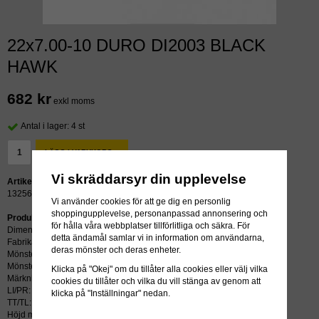
22x7.00-10 DURO DI2003 BLACK
HAWK
682 kr
exkl moms
Antal i lager: 4 st
LÄGG I VARUKORG »
Vi skräddarsyr din upplevelse
Artikelnummer:
13256
Vi använder cookies för att ge dig en personlig
shoppingupplevelse, personanpassad annonsering och
Produktbeskrivning:
för hålla våra webbplatser tillförlitliga och säkra. För
Dimension: 22x7.00-10
detta ändamål samlar vi in information om användarna,
Fabrikat: DURO
deras mönster och deras enheter.
Mönster: DI2003
Mönstertyp: BLACK HAWK
Klicka på "Okej" om du tillåter alla cookies eller välj vilka
Märkning:
cookies du tillåter och vilka du vill stänga av genom att
LI/PR: 2PR
klicka på "Inställningar" nedan.
TT/TL: TL (slang krävs ej)
Höjd mm: 560