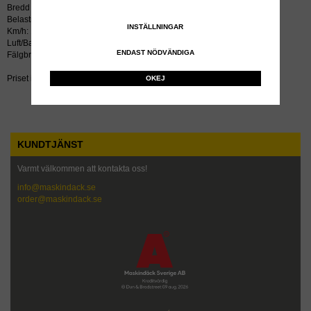
Bredd mm: 182
Belastning kg: 82
INSTÄLLNINGAR
Km/h: 100
Luft/Bar: 0,21
ENDAST NÖDVÄNDIGA
Fälgbredd tum: 5.50x10
Priset inkluderar återvinningsavgift!
OKEJ
KUNDTJÄNST
Varmt välkommen att kontakta oss!
info@maskindack.se
order@maskindack.se