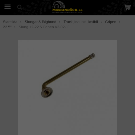
Startsida
Slangar & fälgband
Truck, industri, lastbil
Gripen
22.5"
Slang 12-22.5 Gripen V3-02-11