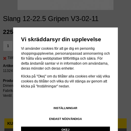
Slang 12-22.5 Gripen V3-02-11
225 kr
exkl moms
Vi skräddarsyr din upplevelse
LÄGG I VARUKORG »
Vi använder cookies för att ge dig en personlig
shoppingupplevelse, personanpassad annonsering och
Tillfälligt slut.
för hålla våra webbplatser tillförlitliga och säkra. För
detta ändamål samlar vi in information om användarna,
Artikelnummer:
deras mönster och deras enheter.
11324
Klicka på "Okej" om du tillåter alla cookies eller välj vilka
Produktbeskrivning:
cookies du tillåter och vilka du vill stänga av genom att
Dimension: 12-22.5
klicka på "Inställningar" nedan.
Fabrikat: Gripen
Ventil: V3-02-11
INSTÄLLNINGAR
ENDAST NÖDVÄNDIGA
KUNDTJÄNST
OKEJ