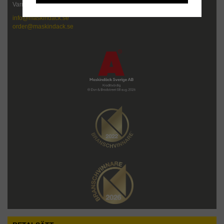
Varmt välkommen att kontakta oss!
info@maskindack.se
order@maskindack.se