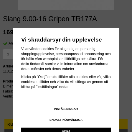
Slang 9.00-16 Gripen TR177A
169 kr
exkl moms
Vi skräddarsyr din upplevelse
Antal i lager: 18 st
Vi använder cookies för att ge dig en personlig
shoppingupplevelse, personanpassad annonsering och
LÄGG I VARUKORG »
för hålla våra webbplatser tillförlitliga och säkra. För
detta ändamål samlar vi in information om användarna,
Artikelnummer:
deras mönster och deras enheter.
11312
Klicka på "Okej" om du tillåter alla cookies eller välj vilka
Produktbeskrivning:
cookies du tillåter och vilka du vill stänga av genom att
Dimension: 9.00-16
klicka på "Inställningar" nedan.
Fabrikat: Gripen
Ventil: TR177A
INSTÄLLNINGAR
ENDAST NÖDVÄNDIGA
KUNDTJÄNST
OKEJ