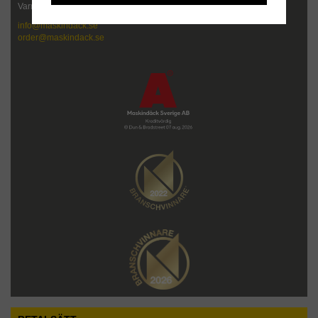
Varmt välkommen att kontakta oss!
info@maskindack.se
order@maskindack.se