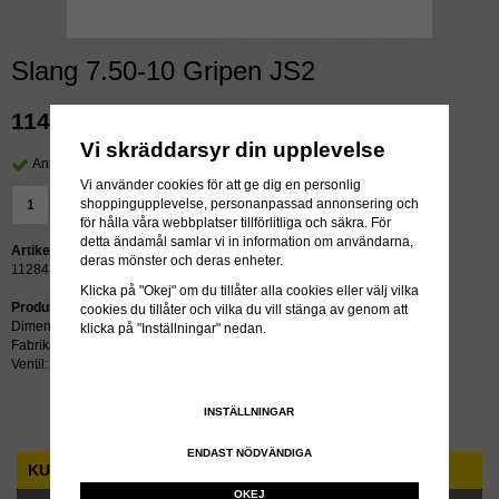
Slang 7.50-10 Gripen JS2
114 kr
exkl moms
Vi skräddarsyr din upplevelse
Antal i lager: >24 st
Vi använder cookies för att ge dig en personlig
shoppingupplevelse, personanpassad annonsering och
LÄGG I VARUKORG »
för hålla våra webbplatser tillförlitliga och säkra. För
detta ändamål samlar vi in information om användarna,
Artikelnummer:
deras mönster och deras enheter.
11284
Klicka på "Okej" om du tillåter alla cookies eller välj vilka
Produktbeskrivning:
cookies du tillåter och vilka du vill stänga av genom att
Dimension: 7.50-10
klicka på "Inställningar" nedan.
Fabrikat: Gripen
Ventil: JS2
INSTÄLLNINGAR
ENDAST NÖDVÄNDIGA
KUNDTJÄNST
OKEJ