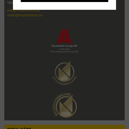
Varmt välkommen att kontakta oss!
info@maskindack.se
order@maskindack.se