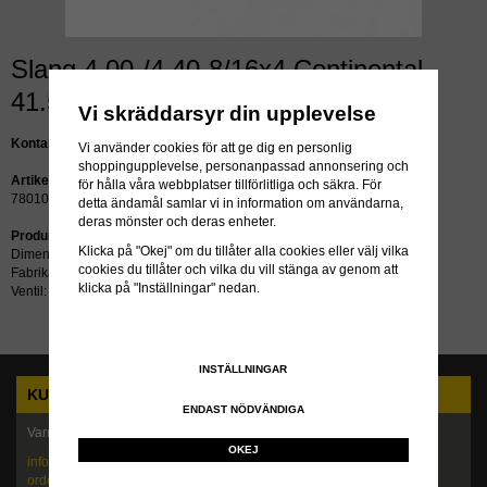
Slang 4.00-/4.40-8/16x4 Continental
41.5G70/90 sido
Vi skräddarsyr din upplevelse
Kontakta oss för pris!
Vi använder cookies för att ge dig en personlig
shoppingupplevelse, personanpassad annonsering och
Artikelnummer:
för hålla våra webbplatser tillförlitliga och säkra. För
780105
detta ändamål samlar vi in information om användarna,
deras mönster och deras enheter.
Produktbeskrivning:
Klicka på "Okej" om du tillåter alla cookies eller välj vilka
Dimension: 4.00-/4.40-8/16x4
cookies du tillåter och vilka du vill stänga av genom att
Fabrikat: Continental
klicka på "Inställningar" nedan.
Ventil: 41.5G70/90 sido
INSTÄLLNINGAR
KUNDTJÄNST
ENDAST NÖDVÄNDIGA
Varmt välkommen att kontakta oss!
OKEJ
info@maskindack.se
order@maskindack.se