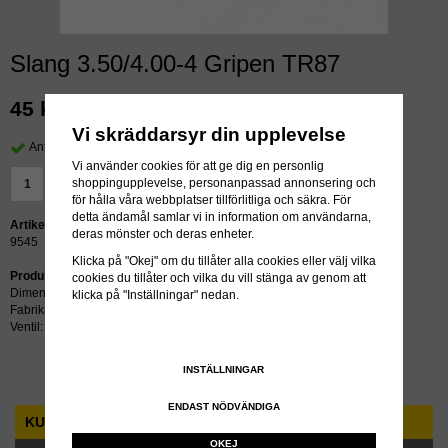
Slang 3.50/4.00-4 Gripen TR87
45 kr
exkl moms
Vi skräddarsyr din upplevelse
Antal i lager: >24 st
Vi använder cookies för att ge dig en personlig
shoppingupplevelse, personanpassad annonsering och
LÄGG I VARUKORG »
för hålla våra webbplatser tillförlitliga och säkra. För
detta ändamål samlar vi in information om användarna,
Artikelnummer:
deras mönster och deras enheter.
9545
Klicka på "Okej" om du tillåter alla cookies eller välj vilka
Produktbeskrivning:
cookies du tillåter och vilka du vill stänga av genom att
Dimension: 3.50/4.00-4
klicka på "Inställningar" nedan.
Fabrikat: Gripen
Ventil: TR87
INSTÄLLNINGAR
ENDAST NÖDVÄNDIGA
KUNDTJÄNST
OKEJ