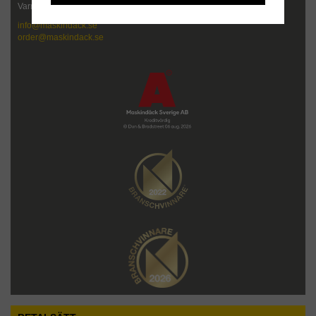
Varmt välkommen att kontakta oss!
info@maskindack.se
order@maskindack.se