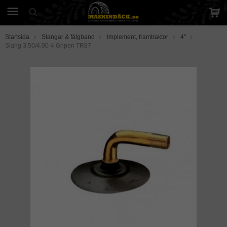
Startsida
Slangar & fälgband
Implement, framtraktor
4"
Slang 3.50/4.00-4 Gripen TR87