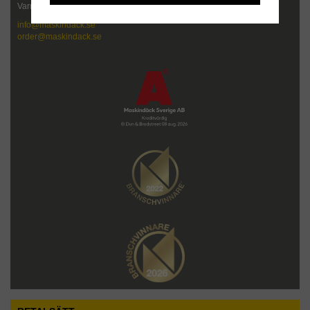
Varmt välkommen att kontakta oss!
info@maskindack.se
order@maskindack.se