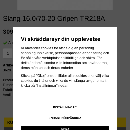
Slang 16.0/70-20 Gripen TR218A
309 kr
exkl moms
Vi skräddarsyr din upplevelse
Antal i lager: 21 st
Vi använder cookies för att ge dig en personlig
shoppingupplevelse, personanpassad annonsering och
LÄGG I VARUKORG »
för hålla våra webbplatser tillförlitliga och säkra. För
detta ändamål samlar vi in information om användarna,
Artikelnummer:
deras mönster och deras enheter.
3629
Klicka på "Okej" om du tillåter alla cookies eller välj vilka
Produktbeskrivning:
cookies du tillåter och vilka du vill stänga av genom att
Dimension: 16.0/70-20
klicka på "Inställningar" nedan.
Fabrikat: Gripen
Ventil: TR218A
INSTÄLLNINGAR
ENDAST NÖDVÄNDIGA
KUNDTJÄNST
OKEJ