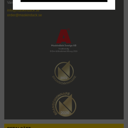
Varmt välkommen att kontakta oss!
info@maskindack.se
order@maskindack.se