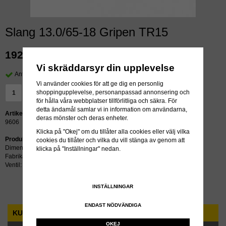
Slang 13.0/65-18 Gripen TR15
192 kr
exkl moms
Vi skräddarsyr din upplevelse
Antal i lager: 15 st
Vi använder cookies för att ge dig en personlig
shoppingupplevelse, personanpassad annonsering och
LÄGG I VARUKORG »
för hålla våra webbplatser tillförlitliga och säkra. För
detta ändamål samlar vi in information om användarna,
Artikelnummer:
deras mönster och deras enheter.
9606
Klicka på "Okej" om du tillåter alla cookies eller välj vilka
Produktbeskrivning:
cookies du tillåter och vilka du vill stänga av genom att
Dimension: 13.0/65-18
klicka på "Inställningar" nedan.
Fabrikat: Gripen
Ventil: TR15
INSTÄLLNINGAR
ENDAST NÖDVÄNDIGA
KUNDTJÄNST
OKEJ