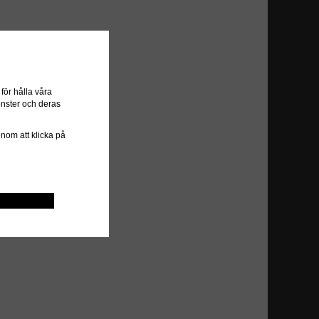
ör hålla våra
önster och deras
genom att klicka på