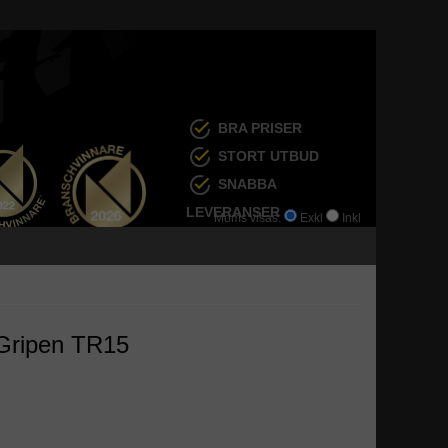
BRA PRISER
STORT UTBUD
SNABBA
LEVERANSER
Moms visas:
Exkl
Inkl
 Gripen TR15