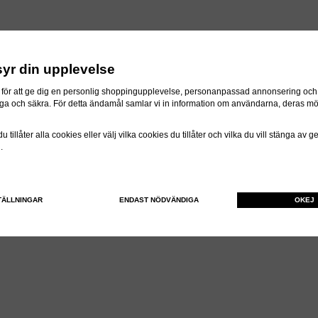
syr din upplevelse
för att ge dig en personlig shoppingupplevelse, personanpassad annonsering och f
itliga och säkra. För detta ändamål samlar vi in information om användarna, deras m
 tillåter alla cookies eller välj vilka cookies du tillåter och vilka du vill stänga av 
n.
TÄLLNINGAR
ENDAST NÖDVÄNDIGA
OKEJ