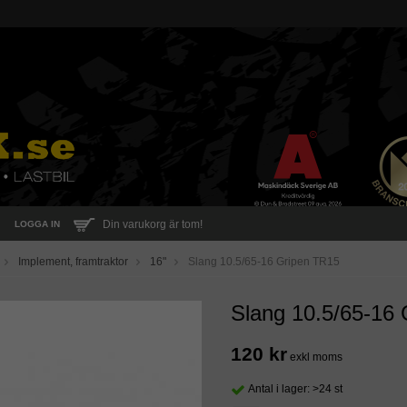
Din varukorg är tom!
LOGGA IN
Implement, framtraktor
16"
Slang 10.5/65-16 Gripen TR15
Slang 10.5/65-16
120 kr
exkl moms
Antal i lager: >24 st