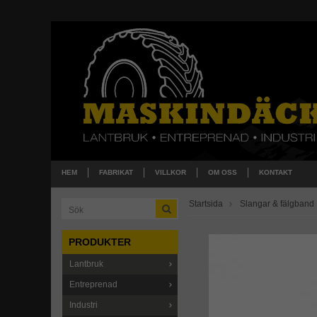
HEM
FABRIKAT
VILLKOR
OM OSS
KONTAKT
Startsida
Slangar & fälgband
PRODUKTER
Lantbruk
Entreprenad
Industri