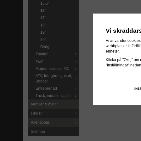
15.5"
16"
17"
18"
Vi skräddar
19"
20"
Vi använder cookies 
webbplatser tillförl
Övrigt
enheter.
Traktor
Klicka på "Okej" om du
Twin
"Inställningar" neda
Moped, scooter, MC
ATV, trädgård, gocart,
Bobcat
Entreprenad
INS
Truck, industri, lastbil
Ventiler & övrigt
Fälgar
Axeltappar
Sitemap