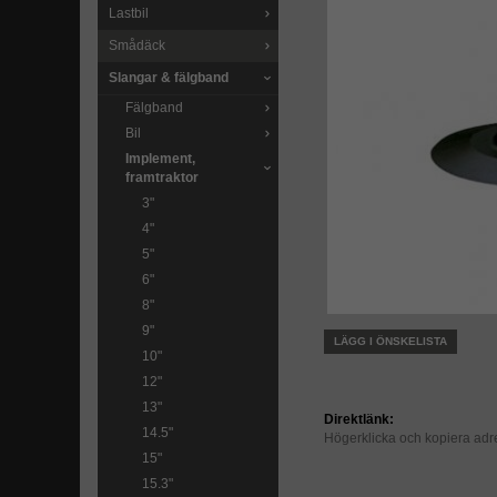
Lastbil
Smådäck
Slangar & fälgband
Fälgband
Bil
Implement,
framtraktor
3"
4"
5"
6"
8"
9"
LÄGG I ÖNSKELISTA
10"
12"
13"
Direktlänk:
14.5"
Högerklicka och kopiera ad
15"
15.3"