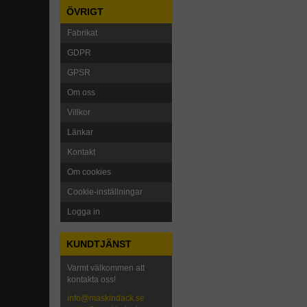
ÖVRIGT
Fabrikat
GDPR
GPSR
Om oss
Villkor
Länkar
Kontakt
Om cookies
Cookie-inställningar
Logga in
KUNDTJÄNST
Varmt välkommen att
kontakta oss!
info@maskindack.se