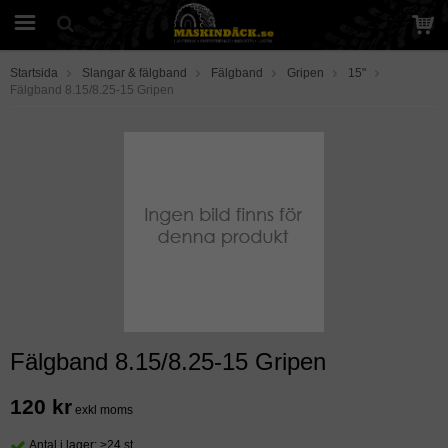
Startsida
Slangar & fälgband
Fälgband
Gripen
15"
Fälgband 8.15/8.25-15 Gripen
Fälgband 8.15/8.25-15 Gripen
120 kr
exkl moms
Antal i lager: >24 st