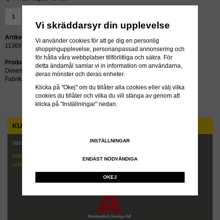
LÄGG I VARUKORG »
Vi skräddarsyr din upplevelse
Artikelnummer:
Vi använder cookies för att ge dig en personlig
11369
shoppingupplevelse, personanpassad annonsering och
för hålla våra webbplatser tillförlitliga och säkra. För
Produktbeskrivning:
detta ändamål samlar vi in information om användarna,
Dimension: 8.15/8.25-15
deras mönster och deras enheter.
Fabrikat: Gripen
Klicka på "Okej" om du tillåter alla cookies eller välj vilka
cookies du tillåter och vilka du vill stänga av genom att
klicka på "Inställningar" nedan.
KUNDTJÄNST
INSTÄLLNINGAR
Varmt välkommen att kontakta oss!
info@maskindack.se
ENDAST NÖDVÄNDIGA
order@maskindack.se
OKEJ