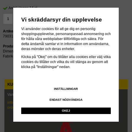
Antal i lager: 14 st
Vi skräddarsyr din upplevelse
LÄGG I VARUKORG »
Vi använder cookies för att ge dig en personlig
Artikelnummer:
shoppingupplevelse, personanpassad annonsering och
790313
för hålla våra webbplatser tillförlitliga och säkra. För
detta ändamål samlar vi in information om användarna,
Produktbeskrivning:
deras mönster och deras enheter.
Dimension: 21x4/22x4 1/2,-23x5/25x6
Fabrikat: Continental
Klicka på "Okej" om du tillåter alla cookies eller välj vilka
cookies du tillåter och vilka du vill stänga av genom att
klicka på "Inställningar" nedan.
KUNDTJÄNST
INSTÄLLNINGAR
Varmt välkommen att kontakta oss!
ENDAST NÖDVÄNDIGA
info@maskindack.se
order@maskindack.se
OKEJ