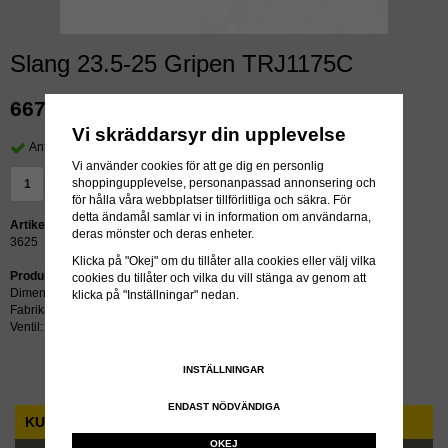
Slang 23.5-25 Gripen TRJ1175C
667 kr
exkl moms
Vi skräddarsyr din upplevelse
Antal i lager: >24 st
Vi använder cookies för att ge dig en personlig
shoppingupplevelse, personanpassad annonsering och
LÄGG I VARUKORG »
för hålla våra webbplatser tillförlitliga och säkra. För
detta ändamål samlar vi in information om användarna,
Artikelnummer:
deras mönster och deras enheter.
3625
Klicka på "Okej" om du tillåter alla cookies eller välj vilka
Produktbeskrivning:
cookies du tillåter och vilka du vill stänga av genom att
Dimension: 23.5-25
klicka på "Inställningar" nedan.
Fabrikat: Gripen
Ventil: TRJ1175C
INSTÄLLNINGAR
ENDAST NÖDVÄNDIGA
KUNDTJÄNST
OKEJ