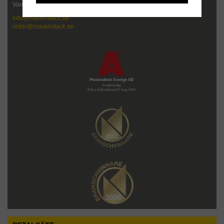
Varmt välkommen att kontakta oss!
info@maskindack.se
order@maskindack.se