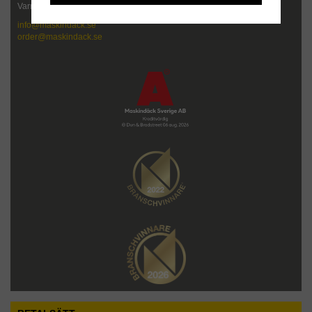
Varmt välkommen att kontakta oss!
info@maskindack.se
order@maskindack.se