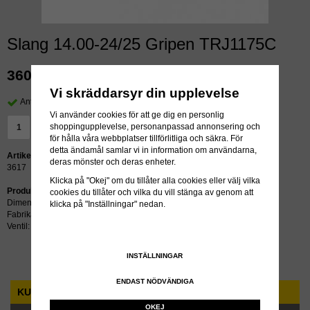
Slang 14.00-24/25 Gripen TRJ1175C
360 kr
exkl moms
Vi skräddarsyr din upplevelse
Antal i lager: >24 st
Vi använder cookies för att ge dig en personlig
shoppingupplevelse, personanpassad annonsering och
LÄGG I VARUKORG »
för hålla våra webbplatser tillförlitliga och säkra. För
detta ändamål samlar vi in information om användarna,
Artikelnummer:
deras mönster och deras enheter.
3617
Klicka på "Okej" om du tillåter alla cookies eller välj vilka
Produktbeskrivning:
cookies du tillåter och vilka du vill stänga av genom att
Dimension: 14.00-24/25
klicka på "Inställningar" nedan.
Fabrikat: Gripen
Ventil: TRJ1175C
INSTÄLLNINGAR
ENDAST NÖDVÄNDIGA
KUNDTJÄNST
OKEJ