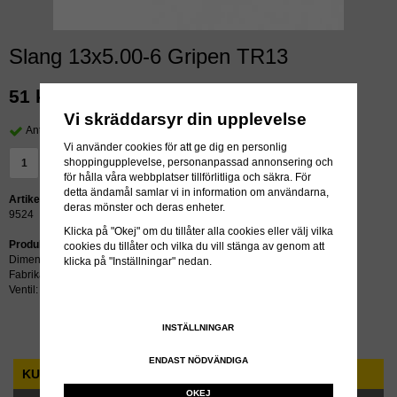
Slang 13x5.00-6 Gripen TR13
51 kr
exkl moms
Vi skräddarsyr din upplevelse
Antal i lager: >24 st
Vi använder cookies för att ge dig en personlig
shoppingupplevelse, personanpassad annonsering och
LÄGG I VARUKORG »
för hålla våra webbplatser tillförlitliga och säkra. För
detta ändamål samlar vi in information om användarna,
Artikelnummer:
deras mönster och deras enheter.
9524
Klicka på "Okej" om du tillåter alla cookies eller välj vilka
Produktbeskrivning:
cookies du tillåter och vilka du vill stänga av genom att
Dimension: 13x5.00-6
klicka på "Inställningar" nedan.
Fabrikat: Gripen
Ventil: TR13
INSTÄLLNINGAR
ENDAST NÖDVÄNDIGA
KUNDTJÄNST
OKEJ