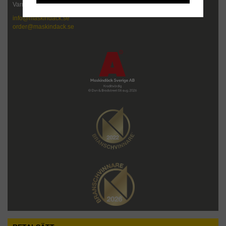
Varmt välkommen att kontakta oss!
info@maskindack.se
order@maskindack.se