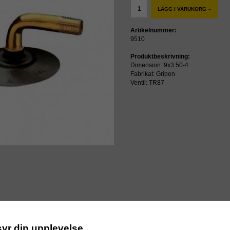
LÄGG I VARUKORG »
Artikelnummer:
9510
Produktbeskrivning:
Dimension: 9x3.50-4
Fabrikat: Gripen
Ventil: TR87
ressen
syr din upplevelse