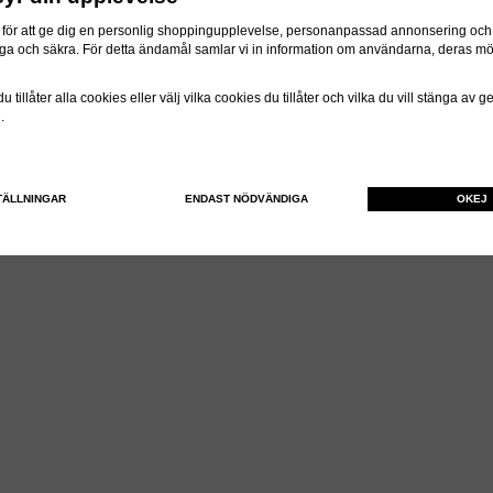
för att ge dig en personlig shoppingupplevelse, personanpassad annonsering och f
itliga och säkra. För detta ändamål samlar vi in information om användarna, deras m
 tillåter alla cookies eller välj vilka cookies du tillåter och vilka du vill stänga av 
n.
TÄLLNINGAR
ENDAST NÖDVÄNDIGA
OKEJ