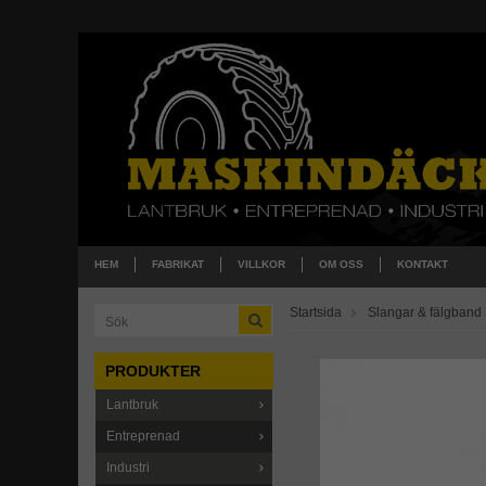
HEM
FABRIKAT
VILLKOR
OM OSS
KONTAKT
Startsida
Slangar & fälgband
PRODUKTER
Lantbruk
Entreprenad
Industri