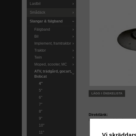
Lastbil
Smådäck
Slangar & fälgband
Fälgband
Bil
Implement, framtraktor
Traktor
Twin
Moped, scooter, MC
ATV, trädgård, gocart,
Bobcat
4"
5"
LÄGG I ÖNSKELISTA
6"
7"
8"
Direktlänk:
9"
Högerklicka och kopiera ad
10"
11"
Vi skräddar