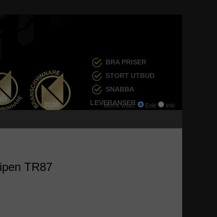
BRA PRISER
STORT UTBUD
SNABBA
LEVERANSER
Moms visas:
Exkl
Inkl
ripen TR87