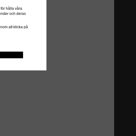
ör hålla våra
önster och deras
genom att klicka på