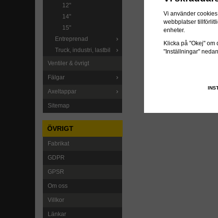
12"
Vi använder cookies 
14"
webbplatser tillförl
15"
enheter.
Entreprenad
Klicka på "Okej" om du
Truck, industri, lastbil
"Inställningar" neda
Ventiler & övrigt
Fälgar
INS
Axeltappar
Sitemap
ÖVRIGT
Fabrikat
GDPR
GPSR
Om oss
Villkor
Länkar