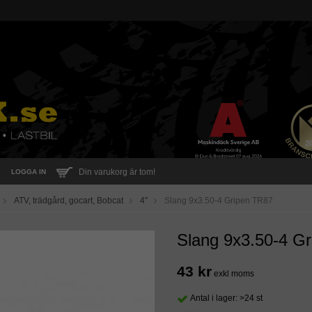
Din varukorg är tom!
LOGGA IN
ATV, trädgård, gocart, Bobcat
4"
Slang 9x3.50-4 Gripen TR87
Slang 9x3.50-4 G
43 kr
exkl moms
Antal i lager: >24 st