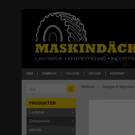
HEM
FABRIKAT
VILLKOR
OM OSS
KONTAKT
Startsida
Slangar & fälgband
PRODUKTER
Lantbruk
Entreprenad
Industri