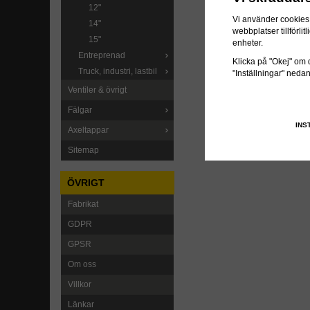
12"
Vi använder cookies 
14"
webbplatser tillförl
15"
enheter.
Entreprenad
Klicka på "Okej" om du
Truck, industri, lastbil
"Inställningar" neda
Ventiler & övrigt
Fälgar
INS
Axeltappar
Sitemap
ÖVRIGT
Fabrikat
GDPR
GPSR
Om oss
Villkor
Länkar