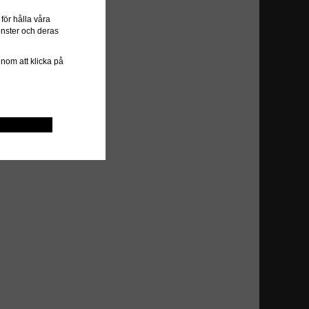
ör hålla våra
önster och deras
genom att klicka på