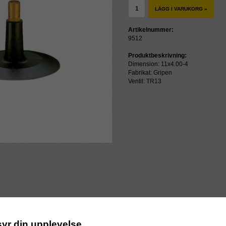
LÄGG I VARUKORG »
Artikelnummer:
9512
Produktbeskrivning:
Dimension: 11x4.00-4
Fabrikat: Gripen
Ventil: TR13
ressen
syr din upplevelse