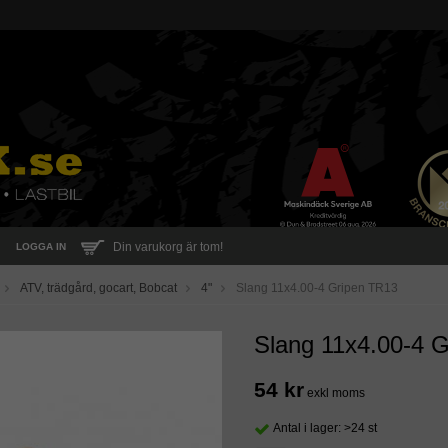
Din varukorg är tom!
LOGGA IN
ATV, trädgård, gocart, Bobcat
4"
Slang 11x4.00-4 Gripen TR13
Slang 11x4.00-4 
54 kr
exkl moms
Antal i lager: >24 st