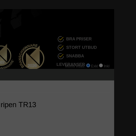
BRA PRISER
STORT UTBUD
SNABBA
LEVERANSER
Moms visas:
Exkl
Inkl
Gripen TR13